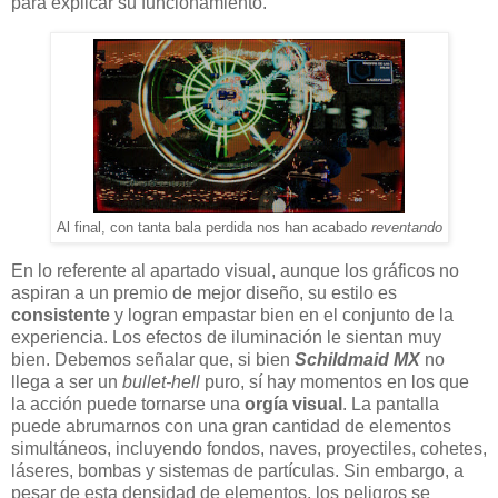
para explicar su funcionamiento.
Al final, con tanta bala perdida nos han acabado
reventando
En lo referente al apartado visual, aunque los gráficos no
aspiran a un premio de mejor diseño, su estilo es
consistente
y logran empastar bien en el conjunto de la
experiencia. Los efectos de iluminación le sientan muy
bien. Debemos señalar que, si bien
Schildmaid MX
no
llega a ser un
bullet-hell
puro, sí hay momentos en los que
la acción puede tornarse una
orgía visual
. La pantalla
puede abrumarnos con una gran cantidad de elementos
simultáneos, incluyendo fondos, naves, proyectiles, cohetes,
láseres, bombas y sistemas de partículas. Sin embargo, a
pesar de esta densidad de elementos, los peligros se