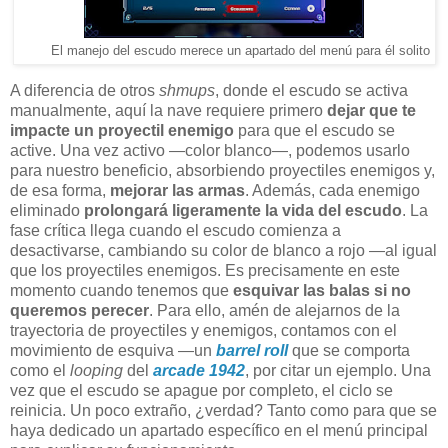
El manejo del escudo merece un apartado del menú para él solito
A diferencia de otros
shmups
, donde el escudo se activa
manualmente, aquí la nave requiere primero
dejar que te
impacte un proyectil enemigo
para que el escudo se
active. Una vez activo —color blanco—, podemos usarlo
para nuestro beneficio, absorbiendo proyectiles enemigos y,
de esa forma,
mejorar las armas
. Además, cada enemigo
eliminado
prolongará ligeramente la vida del escudo
. La
fase crítica llega cuando el escudo comienza a
desactivarse, cambiando su color de blanco a rojo —al igual
que los proyectiles enemigos. Es precisamente en este
momento cuando tenemos que
esquivar las balas si no
queremos perecer
. Para ello, amén de alejarnos de la
trayectoria de proyectiles y enemigos, contamos con el
movimiento de esquiva —un
barrel roll
que se comporta
como el
looping
del
arcade
1942
, por citar un ejemplo. Una
vez que el escudo se apague por completo, el ciclo se
reinicia. Un poco extraño, ¿verdad? Tanto como para que se
haya dedicado un apartado específico en el menú principal