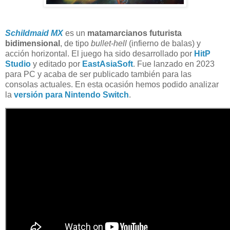
Schildmaid MX
es un
matamarcianos futurista
bidimensional
, de tipo
bullet-hell
(infierno de balas) y
acción horizontal. El juego ha sido desarrollado por
HitP
Studio
y editado por
EastAsiaSoft
. Fue lanzado en 2023
para PC y acaba de ser publicado también para las
consolas actuales. En esta ocasión hemos podido analizar
la
versión para Nintendo Switch
.