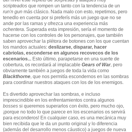
scripteados
que rompen un tanto con la tendencia de un
run'n gun
más clásico. Nada malo con esto, repetimos, pero
tenedlo en cuenta por si preferís más un juego que no se
ande por las ramas y ofrezca una experiencia más
ochentera
. Superada esta impresión, sería el momento de
hacerse con los controles de los personajes, que también
saben aprovechar la plétora de botones con los que cuentan
los mandos actuales:
deslizarse, disparar, hacer
cabriolas, esconderse en algunos recovecos de los
escenarios...
Esto último, parapetarse en una suerte de
cobertura, os recordará al implacable
Gears of War
, pero
obviamente también a juegos de toda la vida como
Blackthorne
, que nos permitía escondernos en las sombras
para coordinar nuestros ataques con los de los enemigos.
Es divertido aprovechar las sombras, e incluso
imprescindible en los enfrentamientos contra algunos
bosses
si queremos superarlos con éxito, pero mucho ojo,
¡porque no todo lo que parece en los escenarios os servirá
para esconderos! En cualquier caso, es una mecánica muy
bien recibida que le da un punto original y lo diferencia
(además del desarrollo menos cáustico) a juegos de nueva