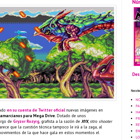
Nú
Des
Secci
NO
PA
ado
en su cuenta de Twitter oficial
nuevas imágenes en
HA
amarcianos para Mega Drive
. Dotado de unos
PR
cargo de
Gryzor Rozyrg
, grafista a la sazón de
XYX
, otro
shooter
RE
ece que la cuestión técnica tampoco le irá a la zaga, al
EN
movimientos de la que hace gala en estos momentos el
LO