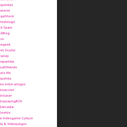
quinitas
xlevel
gaShock
todologic
X Spain
XBlog
sx
ewgeek
vel Oculto
splay
rapartida
saElMando
xels Mil
lpofrito
tro entre amigos
troaccion
trolaser
troplayingBCN
GArcadia
loretro
e Videogame Culture
da & Videojuegos