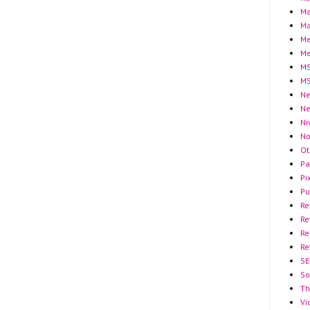
Ma
Ma
Me
Me
MS
MS
Ne
N
Ni
No
Ot
Pa
Pi
Pu
Re
Re
Re
Re
SE
So
Th
Vi