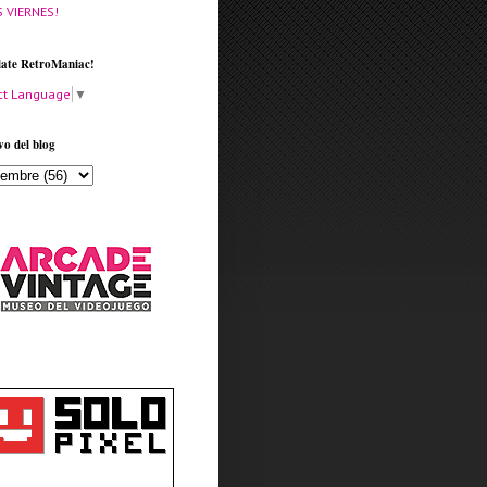
S VIERNES!
late RetroManiac!
ct Language
▼
vo del blog