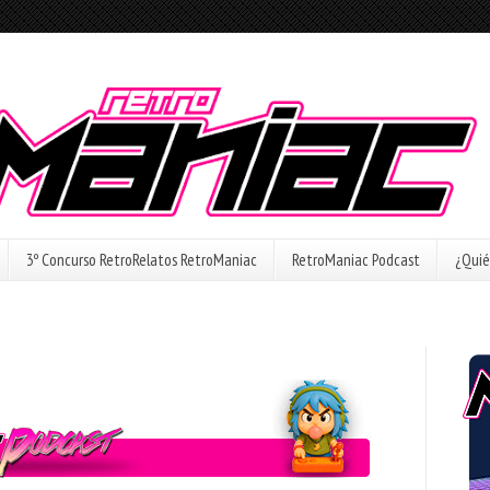
3º Concurso RetroRelatos RetroManiac
RetroManiac Podcast
¿Quié