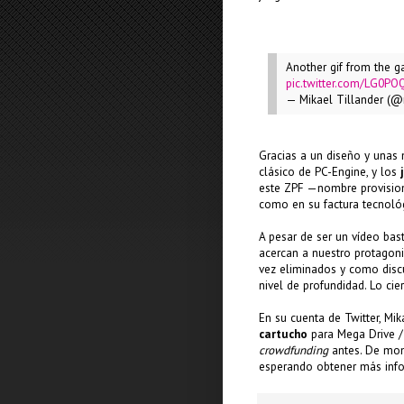
Another gif from the 
pic.twitter.com/LG0PO
— Mikael Tillander (
Gracias a un diseño y unas
clásico de PC-Engine, y los
este ZPF —nombre provision
como en su factura tecnoló
A pesar de ser un vídeo ba
acercan a nuestro protagonis
vez eliminados y como disc
nivel de profundidad. Lo ci
En su cuenta de Twitter, Mi
cartucho
para Mega Drive /
crowdfunding
antes. De mo
esperando obtener más info