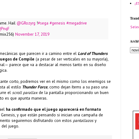
¡E
Trans
game. Hail
@GRozyrg
!
#sega
#genesis
#megadrive
Sele
QPnqF
@mix256)
November 17, 2019
Archi
 mecánicas que parecen ir a camino entre el
Lord of Thunders
juegos de Compile
(a pesar de ser verticales en su mayoría),
al— parece que va a destacar al menos tanto en su diseño
gica.
stante corto, podremos ver en el mismo como los enemigos se
ta al estilo
Thunder Force
, como dejan ítems a su paso una
urre el
scroll parallax
de la pantalla proporcionando un buen
erto es que apunta maneras.
kael
ha confirmado que el juego aparecerá en formato
 Genesis, y que están pensando si inician una campaña de
mento seguiremos disfrutando con estos
pantallazos
y
 del juego.