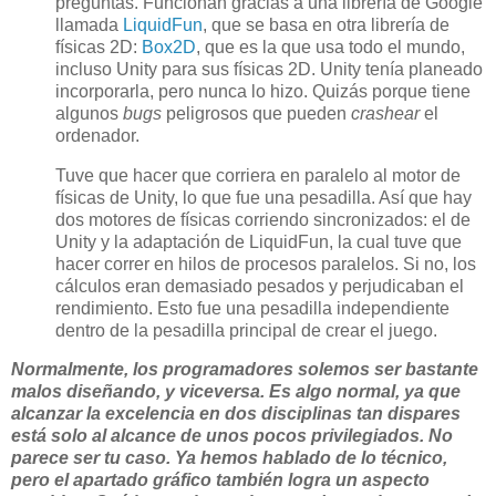
preguntas. Funcionan gracias a una librería de Google
llamada
LiquidFun
, que se basa en otra librería de
físicas 2D:
Box2D
, que es la que usa todo el mundo,
incluso Unity para sus físicas 2D. Unity tenía planeado
incorporarla, pero nunca lo hizo. Quizás porque tiene
algunos
bugs
peligrosos que pueden
crashear
el
ordenador.
Tuve que hacer que corriera en paralelo al motor de
físicas de Unity, lo que fue una pesadilla. Así que hay
dos motores de físicas corriendo sincronizados: el de
Unity y la adaptación de LiquidFun, la cual tuve que
hacer correr en hilos de procesos paralelos. Si no, los
cálculos eran demasiado pesados y perjudicaban el
rendimiento. Esto fue una pesadilla independiente
dentro de la pesadilla principal de crear el juego.
Normalmente, los programadores solemos ser bastante
malos diseñando, y viceversa. Es algo normal, ya que
alcanzar la excelencia en dos disciplinas tan dispares
está solo al alcance de unos pocos privilegiados. No
parece ser tu caso. Ya hemos hablado de lo técnico,
pero el apartado gráfico también logra un aspecto