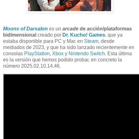
Moons of Darsalon
es un
arcade
de acción/plataformas
bidimensional
creado por
Dr. Kucho! Games
, que ya
estaba disponible para PC y Mac en
Steam
, desde
mediados de 2023, y que ha sido lanzado recientemente en
consolas
PlayStation
,
Xbox
y
Nintendo Switch
. Esta última
es la versión que hemos podido probar, en concreto la
número 2025.02.10.14.46.