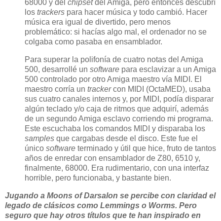
68000 y del
chipset
del Amiga, pero entonces descubrí
los
trackers
para hacer música y todo cambió. Hacer
música era igual de divertido, pero menos
problemático: si hacías algo mal, el ordenador no se
colgaba como pasaba en ensamblador.
Para superar la polifonía de cuatro notas del Amiga
500, desarrollé un
software
para esclavizar a un Amiga
500 controlado por otro Amiga maestro vía MIDI. El
maestro corría un
tracker
con MIDI (OctaMED), usaba
sus cuatro canales internos y, por MIDI, podía disparar
algún teclado y/o caja de ritmos que adquirí, además
de un segundo Amiga esclavo corriendo mi programa.
Este escuchaba los comandos MIDI y disparaba los
samples
que cargabas desde el disco. Este fue el
único
software
terminado y útil que hice, fruto de tantos
años de enredar con ensamblador de Z80, 6510 y,
finalmente, 68000. Era rudimentario, con una interfaz
horrible, pero funcionaba, y bastante bien.
Jugando a Moons of Darsalon se percibe con claridad el
legado de clásicos como Lemmings o Worms. Pero
seguro que hay otros títulos que te han inspirado en