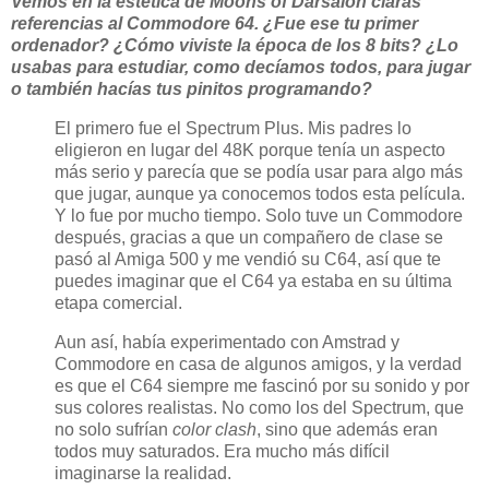
Vemos en la estética de Moons of Darsalon claras
referencias al Commodore 64. ¿Fue ese tu primer
ordenador? ¿Cómo viviste la época de los 8 bits? ¿Lo
usabas para estudiar, como decíamos todos, para jugar
o también hacías tus pinitos programando?
El primero fue el Spectrum Plus. Mis padres lo
eligieron en lugar del 48K porque tenía un aspecto
más serio y parecía que se podía usar para algo más
que jugar, aunque ya conocemos todos esta película.
Y lo fue por mucho tiempo. Solo tuve un Commodore
después, gracias a que un compañero de clase se
pasó al Amiga 500 y me vendió su C64, así que te
puedes imaginar que el C64 ya estaba en su última
etapa comercial.
Aun así, había experimentado con Amstrad y
Commodore en casa de algunos amigos, y la verdad
es que el C64 siempre me fascinó por su sonido y por
sus colores realistas. No como los del Spectrum, que
no solo sufrían
color clash
, sino que además eran
todos muy saturados. Era mucho más difícil
imaginarse la realidad.