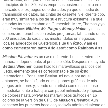
principios de los 80, estas empresas pusieron su mira en el
mercado de los juegos de ordenador, ya que el medio de
transmisión de datos, las cintas de cassette, y el cliente tipo,
eran muy similares a los de su estructura existente. Ya que,
de todas formas, estaban en Guetersloh, Marc, Thomas y yo
les ofrecimos
Nibbler
,
Mr. Pingo
y
Money Molch
, y ellos
comenzaron pruebas con estos programas, fabricando unas
500 unidades de cada uno, mostrándolos en negocios
locales alrededor de Guetersloh.
Fue un éxito, y así es
como comenzaron tanto Ariolasoft como Rainbow Arts.
Mission Elevator
es un caso diferente. Lo hice entero de
manera independiente, al principio sólo. Después me ayudó
Bettina Wiedner
, quien hizo los maravillosos gráficos del
juego, elemento que es coresponsable de su éxito
internacional. Por suerte Bettina, mi novia por aquel
entonces, se había fijado en mis pobres gráficos de mis
juegos anteriores y, siendo una artista como es, se puso
inmediatamente a trabajar con papel milimetrado y lápices
de colores hasta
pixelar
los maravillosos gráficos en 16
colores de la versión de CPC de
Mission Elevator
. Aun
conservo los primeros bocetos y todavía admiro el talento en