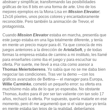
abstraer y simplificar, transformando las posibilidades
gráficas de los 8 bits en una forma de arte. Uno de los
mejores ejemplos es la Mona Lisa en
Mission Elevator
;
12x16 píxeles, unos pocos colores y encantadoramente
reconocible. Pero también la animación de Trevor, el
protagonista.
Cuando
Mission Elevator
estaba en marcha, presentía que
este juego estaba en una liga totalmente diferente, y tenía
en mente un precio mayor para él. Ya que conocía de mis
juegos anteriores a la dirección de
AriolaSoft
, y de todas
formas la empresa estaba de camino a mi instituto, les llamé
para enseñarles como iba el juego y para escuchar su
oferta. Por suerte, me llevé a esa cita como asesor a
Thomas Meiertoberens
. Yo sabía que no se me daba bien
negociar las condiciones. Tras ver la demo —con los
gráficos avanzados de Bettina— el
manager
para Europa,
Willie Carminke
, cometió un pequeño error: su oferta era
muchísimo más alta de lo que yo esperaba. No obstante
Thomas,
kudos
para él por ser tan valiente con tan solo 17
años, rechazó la oferta. Por supuesto, quería matarle en ese
momento, pero él me argumentó que si el valor que yo tenía
en mente estaba tan lejos de la realidad, deberíamos