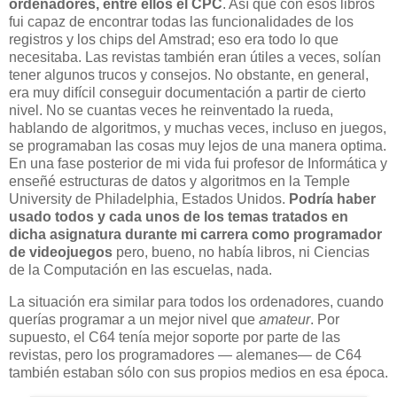
ordenadores, entre ellos el CPC
. Así que con esos libros
fui capaz de encontrar todas las funcionalidades de los
registros y los chips del Amstrad; eso era todo lo que
necesitaba. Las revistas también eran útiles a veces, solían
tener algunos trucos y consejos. No obstante, en general,
era muy difícil conseguir documentación a partir de cierto
nivel. No se cuantas veces he reinventado la rueda,
hablando de algoritmos, y muchas veces, incluso en juegos,
se programaban las cosas muy lejos de una manera optima.
En una fase posterior de mi vida fui profesor de Informática y
enseñé estructuras de datos y algoritmos en la Temple
University de Philadelphia, Estados Unidos.
Podría haber
usado todos y cada unos de los temas tratados en
dicha asignatura durante mi carrera como programador
de videojuegos
pero, bueno, no había libros, ni Ciencias
de la Computación en las escuelas, nada.
La situación era similar para todos los ordenadores, cuando
querías programar a un mejor nivel que
amateur
. Por
supuesto, el C64 tenía mejor soporte por parte de las
revistas, pero los programadores — alemanes— de C64
también estaban sólo con sus propios medios en esa época.