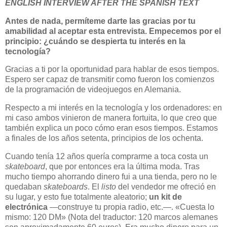
ENGLISH INTERVIEW AFTER THE SPANISH TEXT
Antes de nada, permíteme darte las gracias por tu
amabilidad al aceptar esta entrevista. Empecemos por el
principio: ¿cuándo se despierta tu interés en la
tecnología?
Gracias a ti por la oportunidad para hablar de esos tiempos.
Espero ser capaz de transmitir como fueron los comienzos
de la programación de videojuegos en Alemania.
Respecto a mi interés en la tecnología y los ordenadores: en
mi caso ambos vinieron de manera fortuita, lo que creo que
también explica un poco cómo eran esos tiempos. Estamos
a finales de los años setenta, principios de los ochenta.
Cuando tenía 12 años quería comprarme a toca costa un
skateboard
, que por entonces era la última moda. Tras
mucho tiempo ahorrando dinero fui a una tienda, pero no le
quedaban
skateboards
. El
listo
del vendedor me ofreció en
su lugar, y esto fue totalmente aleatorio;
un kit de
electrónica
—construye tu propia radio, etc.—. «Cuesta lo
mismo: 120 DM» (Nota del traductor: 120 marcos alemanes