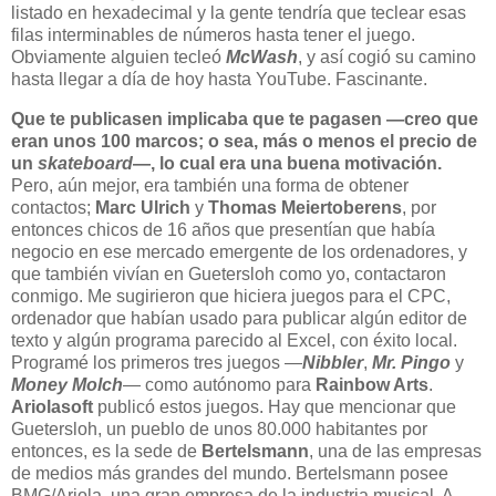
listado en hexadecimal y la gente tendría que teclear esas
filas interminables de números hasta tener el juego.
Obviamente alguien tecleó
McWash
, y así cogió su camino
hasta llegar a día de hoy hasta YouTube. Fascinante.
Que te publicasen implicaba que te pagasen —creo que
eran unos 100 marcos; o sea, más o menos el precio de
un
skateboard
—, lo cual era una buena motivación.
Pero, aún mejor, era también una forma de obtener
contactos;
Marc Ulrich
y
Thomas Meiertoberens
, por
entonces chicos de 16 años que presentían que había
negocio en ese mercado emergente de los ordenadores, y
que también vivían en Guetersloh como yo, contactaron
conmigo. Me sugirieron que hiciera juegos para el CPC,
ordenador que habían usado para publicar algún editor de
texto y algún programa parecido al Excel, con éxito local.
Programé los primeros tres juegos —
Nibbler
,
Mr. Pingo
y
Money Molch
— como autónomo para
Rainbow Arts
.
Ariolasoft
publicó estos juegos. Hay que mencionar que
Guetersloh, un pueblo de unos 80.000 habitantes por
entonces, es la sede de
Bertelsmann
, una de las empresas
de medios más grandes del mundo. Bertelsmann posee
BMG/Ariola, una gran empresa de la industria musical. A