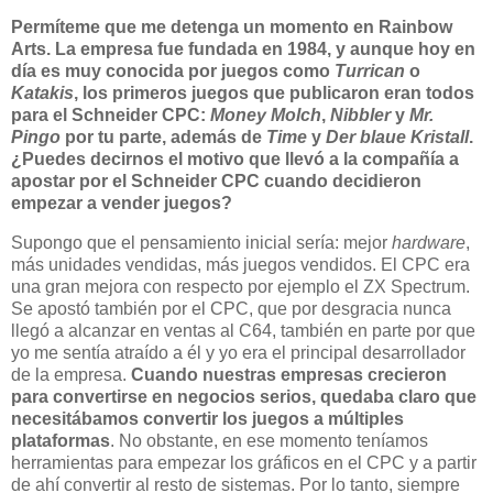
Permíteme que me detenga un momento en Rainbow
Arts. La empresa fue fundada en 1984, y aunque hoy en
día es muy conocida por juegos como
Turrican
o
Katakis
, los primeros juegos que publicaron eran todos
para el Schneider CPC:
Money Molch
,
Nibbler
y
Mr.
Pingo
por tu parte, además de
Time
y
Der blaue Kristall
.
¿Puedes decirnos el motivo que llevó a la compañía a
apostar por el Schneider CPC cuando decidieron
empezar a vender juegos?
Supongo que el pensamiento inicial sería: mejor
hardware
,
más unidades vendidas, más juegos vendidos. El CPC era
una gran mejora con respecto por ejemplo el ZX Spectrum.
Se apostó también por el CPC, que por desgracia nunca
llegó a alcanzar en ventas al C64, también en parte por que
yo me sentía atraído a él y yo era el principal desarrollador
de la empresa.
Cuando nuestras empresas crecieron
para convertirse en negocios serios, quedaba claro que
necesitábamos convertir los juegos a múltiples
plataformas
. No obstante, en ese momento teníamos
herramientas para empezar los gráficos en el CPC y a partir
de ahí convertir al resto de sistemas. Por lo tanto, siempre