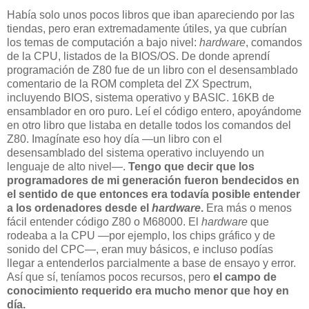
Había solo unos pocos libros que iban apareciendo por las
tiendas, pero eran extremadamente útiles, ya que cubrían
los temas de computación a bajo nivel:
hardware
, comandos
de la CPU, listados de la BIOS/OS. De donde aprendí
programación de Z80 fue de un libro con el desensamblado
comentario de la ROM completa del ZX Spectrum,
incluyendo BIOS, sistema operativo y BASIC. 16KB de
ensamblador en oro puro. Leí el código entero, apoyándome
en otro libro que listaba en detalle todos los comandos del
Z80. Imagínate eso hoy día —un libro con el
desensamblado del sistema operativo incluyendo un
lenguaje de alto nivel—.
Tengo que decir que los
programadores de mi generación fueron bendecidos en
el sentido de que entonces era todavía posible entender
a los ordenadores desde el
hardware
.
Era más o menos
fácil entender código Z80 o M68000. El
hardware
que
rodeaba a la CPU —por ejemplo, los chips gráfico y de
sonido del CPC—, eran muy básicos, e incluso podías
llegar a entenderlos parcialmente a base de ensayo y error.
Así que sí, teníamos pocos recursos, pero
el campo de
conocimiento requerido era mucho menor que hoy en
día.