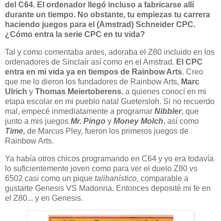
del C64. El ordenador llegó incluso a fabricarse allí
durante un tiempo. No obstante, tu empiezas tu carrera
haciendo juegos para el (Amstrad) Schneider CPC.
¿Cómo entra la serie CPC en tu vida?
Tal y como comentaba antes, adoraba el Z80 incluido en los
ordenadores de Sinclair así como en el Amstrad.
El CPC
entra en mi vida ya en tiempos de Rainbow Arts
. Creo
que me lo dieron los fundadores de Rainbow Arts,
Marc
Ulrich
y
Thomas Meiertoberens
, a quienes conocí en mi
etapa escolar en mi pueblo natal Guetersloh. Si no recuerdo
mal, empecé inmediatamente a programar
Nibbler
, que
junto a mis juegos
Mr. Pingo
y
Money Molch
, así como
Time,
de Marcus Pley, fueron los primeros juegos de
Rainbow Arts.
Ya había otros chicos programando en C64 y yo era todavía
lo suficientemente joven como para ver el duelo Z80 vs
6502 casi como un pique
talibanístico
, comparable a
gustarte Genesis VS Madonna. Entonces deposité mi fe en
el Z80... y en Genesis.