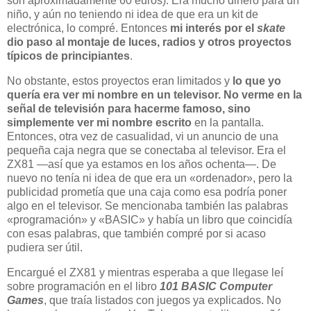
son aproximadamente 60 euros). Era mucho dinero para un
niño, y aún no teniendo ni idea de que era un kit de
electrónica, lo compré. Entonces
mi interés por el
skate
dio paso al montaje de luces, radios y otros proyectos
típicos de principiantes
.
No obstante, estos proyectos eran limitados y
lo que yo
quería era ver mi nombre en un televisor. No verme en la
señal de televisión para hacerme famoso, sino
simplemente ver mi nombre escrito
en la pantalla.
Entonces, otra vez de casualidad, vi un anuncio de una
pequeña caja negra que se conectaba al televisor. Era el
ZX81 —así que ya estamos en los años ochenta—. De
nuevo no tenía ni idea de que era un «ordenador», pero la
publicidad prometía que una caja como esa podría poner
algo en el televisor. Se mencionaba también las palabras
«programación» y «BASIC» y había un libro que coincidía
con esas palabras, que también compré por si acaso
pudiera ser útil.
Encargué el ZX81 y mientras esperaba a que llegase leí
sobre programación en el libro
101 BASIC Computer
Games
, que traía listados con juegos ya explicados. No