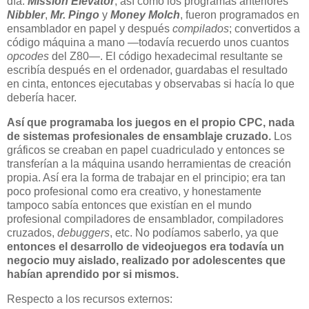
día.
Mission Elevator
, así como los programas anteriores
Nibbler
,
Mr. Pingo
y
Money Molch
, fueron programados en
ensamblador en papel y después
compilados
; convertidos a
código máquina a mano —todavía recuerdo unos cuantos
opcodes
del Z80—. El código hexadecimal resultante se
escribía después en el ordenador, guardabas el resultado
en cinta, entonces ejecutabas y observabas si hacía lo que
debería hacer.
Así que programaba los juegos en el propio CPC, nada
de sistemas profesionales de ensamblaje cruzado.
Los
gráficos se creaban en papel cuadriculado y entonces se
transferían a la máquina usando herramientas de creación
propia. Así era la forma de trabajar en el principio; era tan
poco profesional como era creativo, y honestamente
tampoco sabía entonces que existían en el mundo
profesional compiladores de ensamblador, compiladores
cruzados,
debuggers
, etc. No podíamos saberlo, ya que
entonces el desarrollo de videojuegos era todavía un
negocio muy aislado, realizado por adolescentes que
habían aprendido por si mismos.
Respecto a los recursos externos: