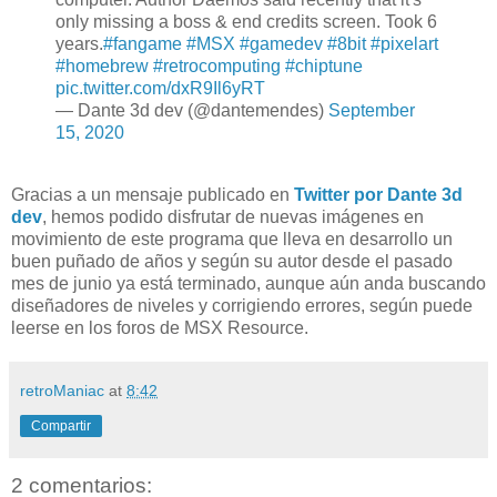
only missing a boss & end credits screen. Took 6
years.
#fangame
#MSX
#gamedev
#8bit
#pixelart
#homebrew
#retrocomputing
#chiptune
pic.twitter.com/dxR9Il6yRT
— Dante 3d dev (@dantemendes)
September
15, 2020
Gracias a un mensaje publicado en
Twitter por Dante 3d
dev
, hemos podido disfrutar de nuevas imágenes en
movimiento de este programa que lleva en desarrollo un
buen puñado de años y según su autor desde el pasado
mes de junio ya está terminado, aunque aún anda buscando
diseñadores de niveles y corrigiendo errores, según puede
leerse en los foros de MSX Resource.
retroManiac
at
8:42
Compartir
2 comentarios: