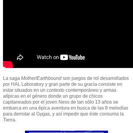
La saga
Mother
/
Earthbound
son juegos de rol desarrollados
por HAL Laboratory y gran parte de su gracia consiste en
estar situados en un contexto contemporáneo y armas
atípicas en el género donde un grupo de chicos
capitaneados por el joven Ness de tan sólo 13 años se
embarca en una épica aventura en busca de las 8 melodías
para derrotar al Gygas, y así impedir que éste consuma la
Tierra.