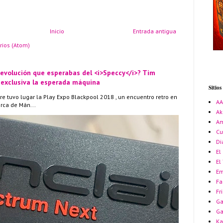
Inicio
Entrada antigua
rios (Atom)
 evolución que esperabas del <i>Speccy</i>? Tim
 exclusiva la esperada máquina
Sitio
re tuvo lugar la Play Expo Blackpool 2018 , un encuentro retro en
A
erca de Mán...
Ak
Am
Cu
Di
El
El
Em
Fa
Fr
Ga
G
Ka