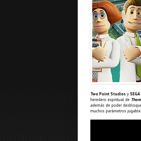
Two Point Studios
y
SEGA
heredero espiritual de
Them
además de poder desbloquea
muchos parámetros jugables 