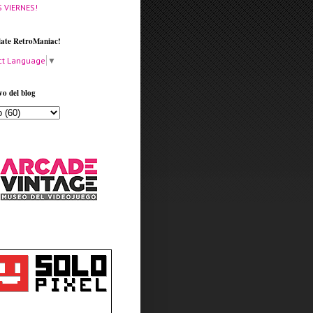
S VIERNES!
late RetroManiac!
ct Language
▼
vo del blog