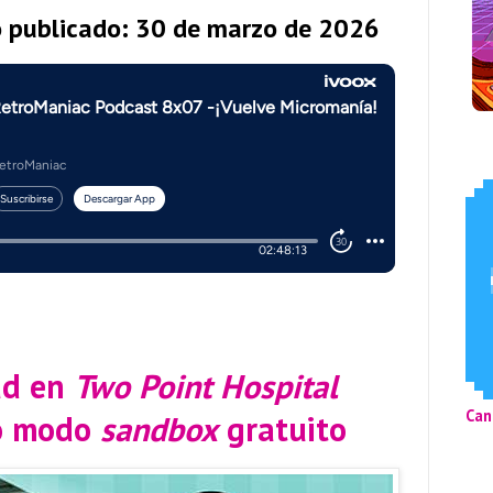
o publicado: 30 de marzo de 2026
ad en
Two Point Hospital
Can
vo modo
sandbox
gratuito