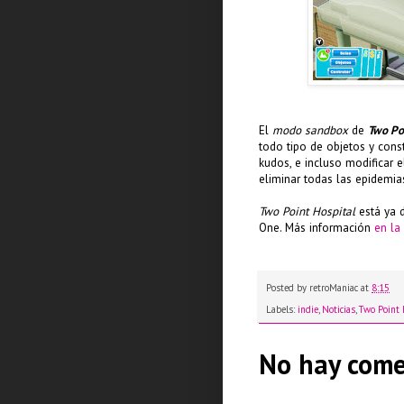
El
modo sandbox
de
Two Po
todo tipo de objetos y cons
kudos, e incluso modificar e
eliminar todas las epidemia
Two Point Hospital
está ya d
One. Más información
en la
Posted by
retroManiac
at
8:15
Labels:
indie
,
Noticias
,
Two Point 
No hay come