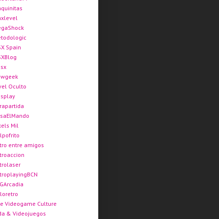
quinitas
xlevel
gaShock
todologic
X Spain
XBlog
sx
ewgeek
vel Oculto
splay
rapartida
saElMando
xels Mil
lpofrito
tro entre amigos
troaccion
trolaser
troplayingBCN
GArcadia
loretro
e Videogame Culture
da & Videojuegos