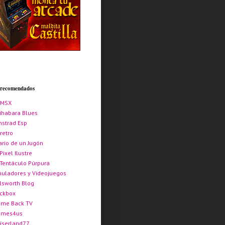
s recomendados
AMSX
ihabara Blues
strad Esp
retro
ario de un Jugón
 Pixel Ilustre
 Tentáculo Púrpura
uladores y Videojuegos
lsworth Blog
ickbox
me Back TV
ames4us
iserland77