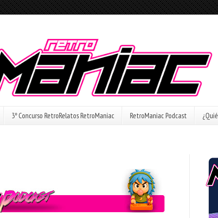
3º Concurso RetroRelatos RetroManiac
RetroManiac Podcast
¿Quié