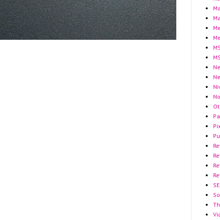
Ma
Ma
Me
Me
MS
MS
Ne
N
Ni
No
Ot
Pa
Pi
Pu
Re
Re
Re
Re
SE
So
Th
Vi