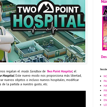
Nú
Des
Secci
nos regalan el
modo Sandbox
de
Two Point Hospital
, el
e Hospital
. Este nuevo modo nos proporciona más libertad,
NO
r nuevos objetos o incluso nuevos hospitales, modificar
PA
de la partida a nuestro gusto, etc.
HA
PR
RE
EN
LO