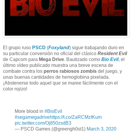
El grupo ruso
PSCD
(
Foxyland
) sigue trabajando duro en
su particular conversión no oficial del clásico
Resident Evil
de Capcom para
Mega Drive
. Bautizado como
Bio Evil
, el
último vídeo publicado muestra una breve escena de
combate contra los
perros rabiosos zombis
del juego, y
unas buenas cantidades de hemoglobina pixelada.
¡Abstenerse todo aquel que se maree fácilmente con el
color rojizo!
More blood in
#BioEvil
#segamegadrive
https://t.co/ZaRCMzIKum
pic.twitter.com/Oj850zsdB3
— PSCD Games (@greengh0st1)
March 3, 2020