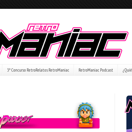
3º Concurso RetroRelatos RetroManiac
RetroManiac Podcast
¿Quié