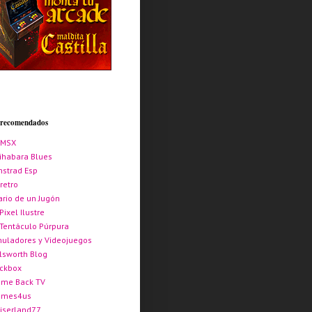
s recomendados
AMSX
ihabara Blues
strad Esp
retro
ario de un Jugón
 Pixel Ilustre
 Tentáculo Púrpura
uladores y Videojuegos
lsworth Blog
ickbox
me Back TV
ames4us
iserland77