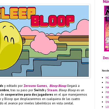
Nú
Des
Secci
NO
PA
ds
y editado por
Zerouno Games
,
Bleep Bloop
llegará a
HA
iembre
, tras su paso por
Switch
y
Steam
.
Bleep Bloop
es un
PR
n de
cooperativo para dos jugadores
en el que manejaremos
RE
 y Bloop que desplazaremos en cualquiera de las cuatro
EN
do el avance por niveles laberínticos en vista cenital.
LO