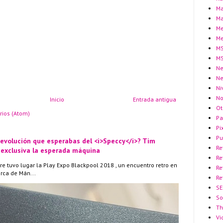
Ma
Ma
Me
Me
MS
MS
Ne
N
Ni
No
Inicio
Entrada antigua
Ot
rios (Atom)
Pa
Pi
Pu
 evolución que esperabas del <i>Speccy</i>? Tim
Re
 exclusiva la esperada máquina
Re
re tuvo lugar la Play Expo Blackpool 2018 , un encuentro retro en
Re
erca de Mán...
Re
SE
So
Th
Vi