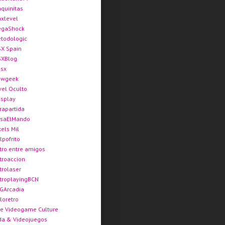
quinitas
xlevel
gaShock
todologic
X Spain
XBlog
sx
ewgeek
vel Oculto
splay
rapartida
saElMando
xels Mil
lpofrito
tro entre amigos
troaccion
trolaser
troplayingBCN
GArcadia
loretro
e Videogame Culture
da & Videojuegos