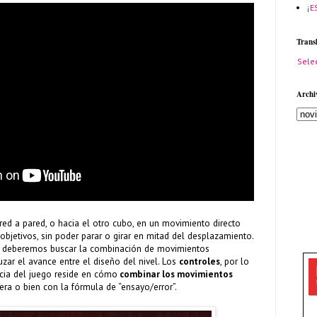
¡E
Trans
Sele
Archi
ed a pared, o hacia el otro cubo, en un movimiento directo
objetivos, sin poder parar o girar en mitad del desplazamiento.
ida deberemos buscar la combinación de movimientos
ar el avance entre el diseño del nivel. Los
controles
, por lo
cia del juego reside en cómo
combinar los movimientos
era o bien con la fórmula de “ensayo/error”.