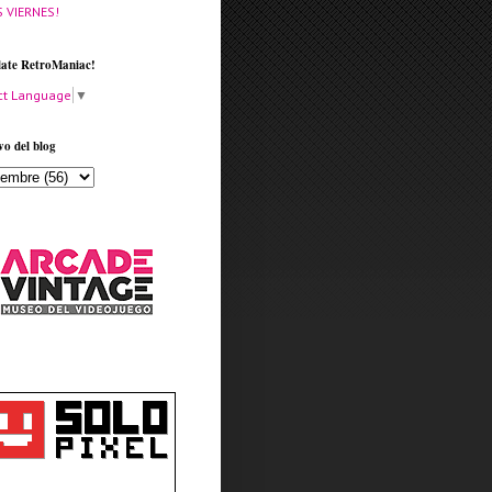
S VIERNES!
late RetroManiac!
ct Language
▼
vo del blog