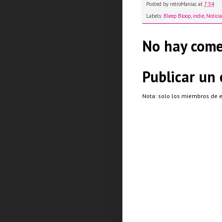
Posted by
retroManiac
at
7:34
Labels:
Bleep Bloop
,
indie
,
Notici
No hay come
Publicar un
Nota: solo los miembros de 