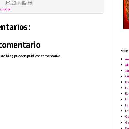
as
,
puzle
ntarios:
 comentario
Sitio
este blog pueden publicar comentarios.
A
Ak
Am
Cu
Di
El
El
Em
Fa
Fr
Ga
G
Ka