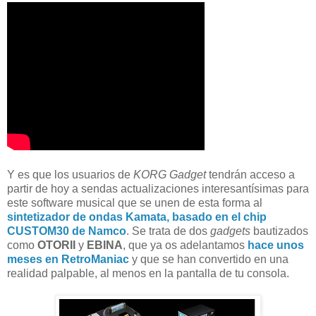
Y es que los usuarios de
KORG Gadget
tendrán acceso a
partir de hoy a sendas actualizaciones interesantísimas para
este software musical que se unen de esta forma al
sintetizador de ondas Kamata, basado en el chip
CUSTOM30 de Namco
. Se trata de dos
gadgets
bautizados
como
OTORII
y
EBINA
, que ya os adelantamos
hace unos
meses en RetroManiac
y que se han convertido en una
realidad palpable, al menos en la pantalla de tu consola.