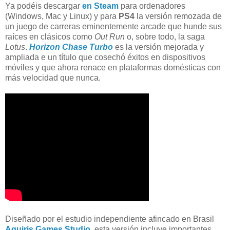
Ya podéis descargar
en Steam
para ordenadores
(Windows, Mac y Linux) y para
PS4
la versión remozada de
un juego de carreras eminentemente arcade que hunde sus
raíces en clásicos como
Out Run
o, sobre todo, la saga
Lotus
.
Horizon Chase Turbo
es la versión mejorada y
ampliada e un título que cosechó éxitos en dispositivos
móviles y que ahora renace en plataformas domésticas con
más velocidad que nunca.
Diseñado por el estudio independiente afincado en Brasil
Aquiris Games Studio
, esta versión incluye importantes