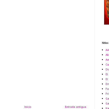
Sitio
A
Ak
Am
Cu
Di
El
El
Em
Fa
Fr
Ga
G
Inicio
Entrada antigua
Ka