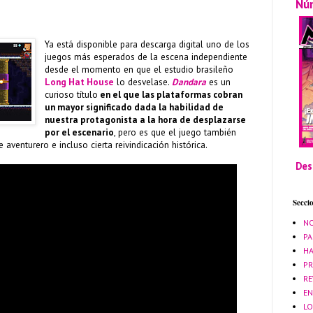
Nú
Ya está disponible para descarga digital uno de los
juegos más esperados de la escena independiente
desde el momento en que el estudio brasileño
Long Hat House
lo desvelase.
Dandara
es un
curioso título
en el que las plataformas cobran
un mayor significado dada la habilidad de
nuestra protagonista a la hora de desplazarse
por el escenario
, pero es que el juego también
aventurero e incluso cierta reivindicación histórica.
Des
Secci
NO
PA
HA
PR
RE
EN
LO