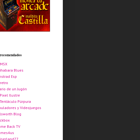
s recomendados
AMSX
ihabara Blues
strad Esp
retro
ario de un Jugón
 Pixel Ilustre
 Tentáculo Púrpura
uladores y Videojuegos
lsworth Blog
ickbox
me Back TV
ames4us
iserland77