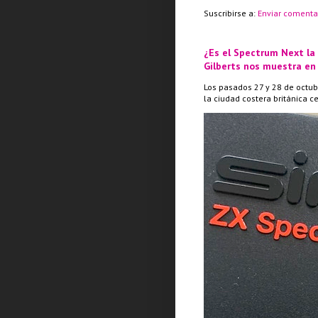
Suscribirse a:
Enviar comenta
¿Es el Spectrum Next la
Gilberts nos muestra en
Los pasados 27 y 28 de octub
la ciudad costera británica c