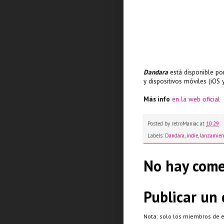
Dandara
está disponible po
y dispositivos móviles (iOS 
Más info
en la web oficial
Posted by
retroManiac
at
10:29
Labels:
Dandara
,
indie
,
lanzamien
No hay come
Publicar un
Nota: solo los miembros de 