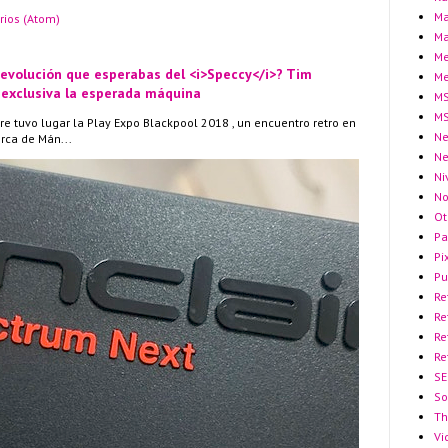
Ma
rios (Atom)
Ma
Me
 evolución que esperabas del <i>Speccy</i>? Tim
Me
 exclusiva la esperada máquina
MS
MS
re tuvo lugar la Play Expo Blackpool 2018 , un encuentro retro en
Ne
erca de Mán...
N
Ni
No
Ot
Pa
Pi
Pu
Re
Re
Re
Re
SE
So
Th
Vi