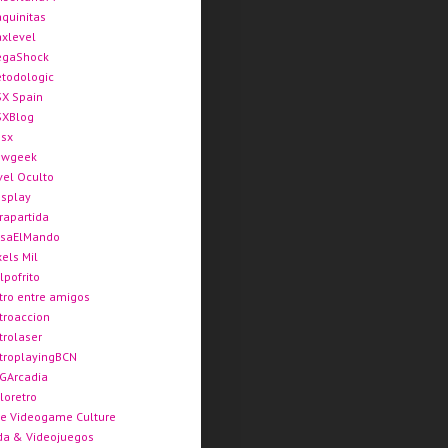
quinitas
xlevel
gaShock
todologic
X Spain
XBlog
sx
ewgeek
vel Oculto
splay
rapartida
saElMando
xels Mil
lpofrito
tro entre amigos
troaccion
trolaser
troplayingBCN
GArcadia
loretro
e Videogame Culture
da & Videojuegos