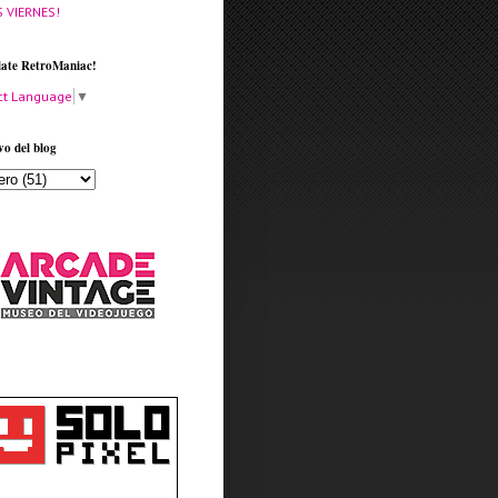
S VIERNES!
late RetroManiac!
ct Language
▼
vo del blog