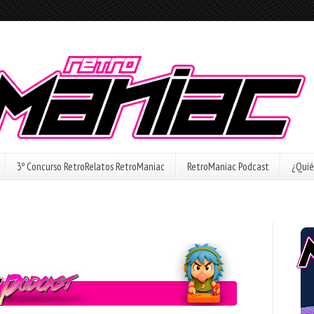
3º Concurso RetroRelatos RetroManiac
RetroManiac Podcast
¿Quié