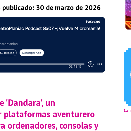
o publicado: 30 de marzo de 2026
e 'Dandara', un
Can
r plataformas aventurero
a ordenadores, consolas y