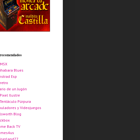
s recomendados
AMSX
ihabara Blues
strad Esp
retro
ario de un Jugón
 Pixel Ilustre
 Tentáculo Púrpura
uladores y Videojuegos
lsworth Blog
ickbox
me Back TV
ames4us
iserland77