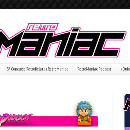
3º Concurso RetroRelatos RetroManiac
RetroManiac Podcast
¿Quié