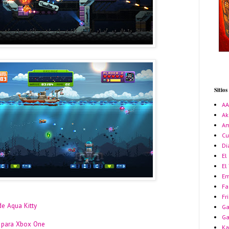
Sitio
A
Ak
Am
Cu
Di
El
El
Em
Fa
Fr
de Aqua Kitty
Ga
G
n para Xbox One
Ka