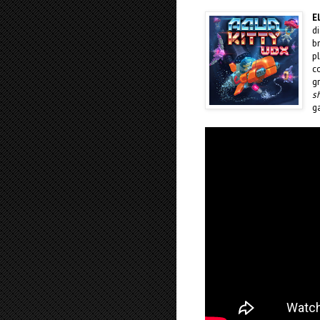
E
d
b
p
c
g
s
g