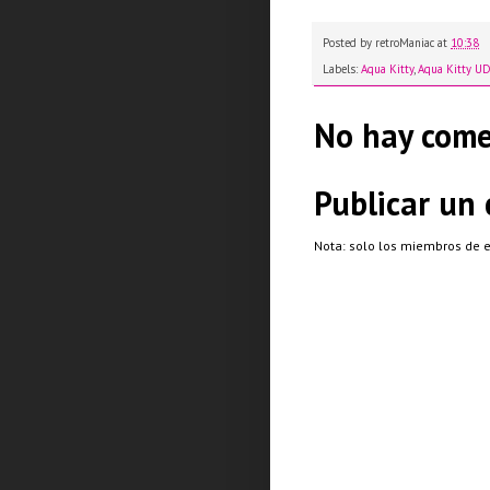
Posted by
retroManiac
at
10:38
Labels:
Aqua Kitty
,
Aqua Kitty U
No hay come
Publicar un
Nota: solo los miembros de 