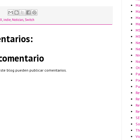
Ma
Ma
Me
DX
,
indie
,
Noticias
,
Switch
Me
MS
ntarios:
MS
Ne
N
 comentario
Ni
No
Ot
este blog pueden publicar comentarios.
Pa
Pi
Pu
Re
Re
Re
Re
SE
So
Th
Vi