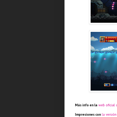
Más info en la
web oficial 
Impresiones con
la versió