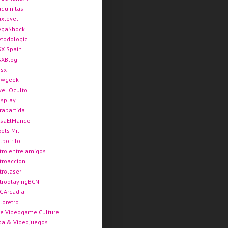
quinitas
xlevel
gaShock
todologic
X Spain
XBlog
sx
ewgeek
vel Oculto
splay
rapartida
saElMando
xels Mil
lpofrito
tro entre amigos
troaccion
trolaser
troplayingBCN
GArcadia
loretro
e Videogame Culture
da & Videojuegos