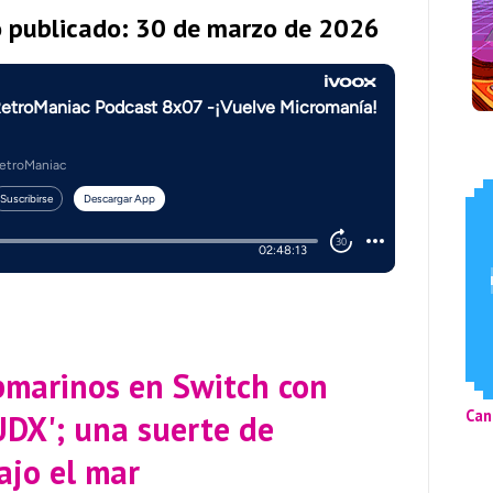
o publicado: 30 de marzo de 2026
bmarinos en Switch con
Can
UDX'; una suerte de
ajo el mar