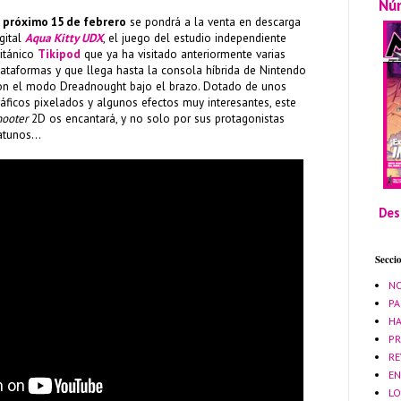
Nú
l próximo 15 de febrero
se pondrá a la venta en descarga
igital
Aqua Kitty UDX
, el juego del estudio independiente
ritánico
Tikipod
que ya ha visitado anteriormente varias
lataformas y que llega hasta la consola híbrida de Nintendo
on el modo Dreadnought bajo el brazo. Dotado de unos
ráficos pixelados y algunos efectos muy interesantes, este
hooter
2D os encantará, y no solo por sus protagonistas
atunos...
Des
Secci
NO
PA
HA
PR
RE
EN
LO