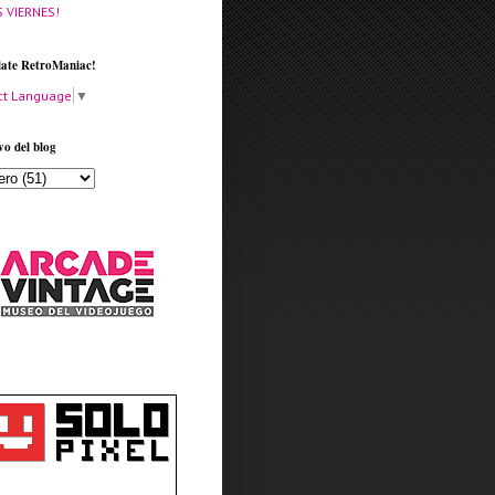
S VIERNES!
late RetroManiac!
ct Language
▼
vo del blog