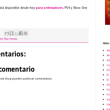
stá disponible desde hoy
para ordenadores
, PS4 y Xbox One
et's Play Heroes
Sitio
A
ntarios:
Ak
Am
Cu
 comentario
Di
El
este blog pueden publicar comentarios.
El
Em
Fa
Fr
Ga
G
Ka