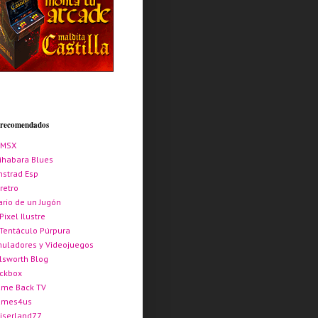
s recomendados
AMSX
ihabara Blues
strad Esp
retro
ario de un Jugón
 Pixel Ilustre
 Tentáculo Púrpura
uladores y Videojuegos
lsworth Blog
ickbox
me Back TV
ames4us
iserland77