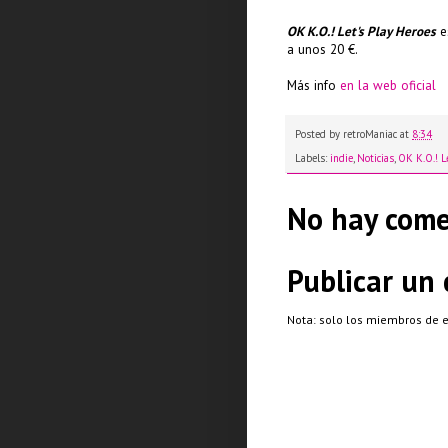
OK K.O.! Let's Play Heroes
e
a unos 20 €.
Más info
en la web oficial
Posted by
retroManiac
at
8:34
Labels:
indie
,
Noticias
,
OK K.O.! L
No hay come
Publicar un
Nota: solo los miembros de 