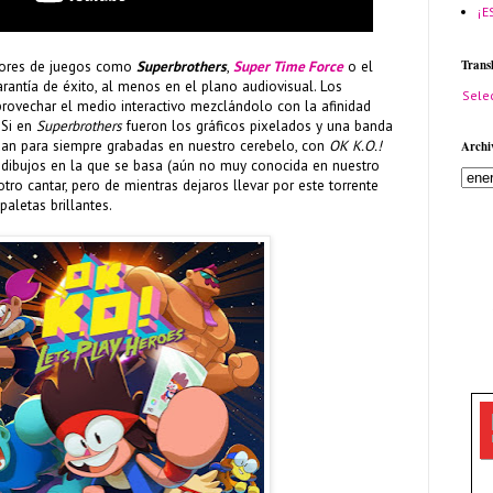
¡E
Trans
adores de juegos como
Superbrothers
,
Super Time Force
o el
rantía de éxito, al menos en el plano audiovisual. Los
Sele
ovechar el medio interactivo mezclándolo con la afinidad
 Si en
Superbrothers
fueron los gráficos pixelados y una banda
an para siempre grabadas en nuestro cerebelo, con
OK K.O.!
Archi
e dibujos en la que se basa (aún no muy conocida en nuestro
otro cantar, pero de mientras dejaros llevar por este torrente
aletas brillantes.