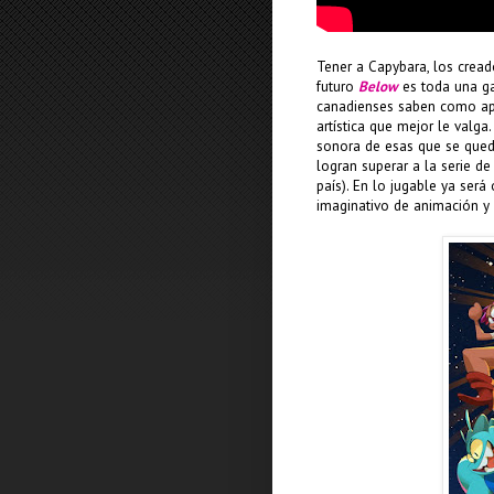
Tener a Capybara, los cre
futuro
Below
es toda una ga
canadienses saben como apr
artística que mejor le valga.
sonora de esas que se qued
logran superar a la serie d
país). En lo jugable ya será 
imaginativo de animación y p