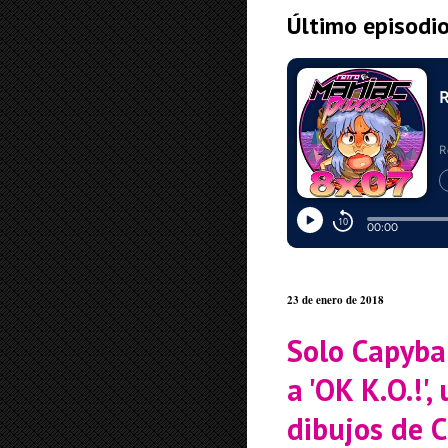
Último episodi
23 de enero de 2018
Solo Capybar
a 'OK K.O.!',
dibujos de 