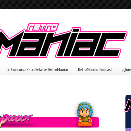
3º Concurso RetroRelatos RetroManiac
RetroManiac Podcast
¿Quié