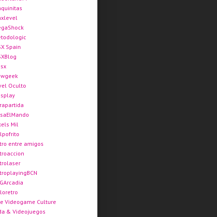
quinitas
xlevel
gaShock
todologic
X Spain
XBlog
sx
ewgeek
vel Oculto
splay
rapartida
saElMando
xels Mil
lpofrito
tro entre amigos
troaccion
trolaser
troplayingBCN
GArcadia
loretro
e Videogame Culture
da & Videojuegos