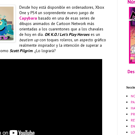
Nú
Desde hoy está disponible en ordenadores, Xbox
One y PS4 un sorprendente nuevo juego de
Capybara
basado en una de esas series de
dibujos animados de Cartoon Network más
orientadas a los cuarentones que a los chavales
de hoy en día.
OK K.O.! Let's Play Heroes
es un
beat'em up
con toques roleros, un aspecto gráfico
realmente inspirador y la intención de superar a
e como
Scott Pilgrim
. ¿Lo logrará?
Des
Secci
NO
PA
HA
PR
RE
EN
LO