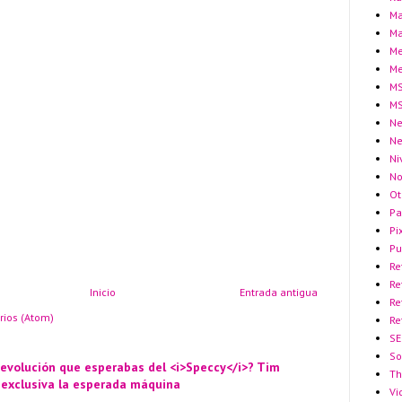
Ma
Ma
Me
Me
MS
MS
Ne
N
Ni
No
Ot
Pa
Pi
Pu
Re
Re
Inicio
Entrada antigua
Re
rios (Atom)
Re
SE
So
 evolución que esperabas del <i>Speccy</i>? Tim
Th
 exclusiva la esperada máquina
Vi