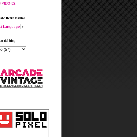
S VIERNES!
late RetroManiac!
ct Language
▼
vo del blog