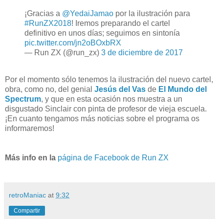
¡Gracias a
@YedaiJamao
por la ilustración para
#RunZX2018
! Iremos preparando el cartel
definitivo en unos días; seguimos en sintonía
pic.twitter.com/jn2oBOxbRX
— Run ZX (@run_zx)
3 de diciembre de 2017
Por el momento sólo tenemos la ilustración del nuevo cartel,
obra, como no, del genial
Jesús del Vas
de
El Mundo del
Spectrum
, y que en esta ocasión nos muestra a un
disgustado Sinclair con pinta de profesor de vieja escuela.
¡En cuanto tengamos más noticias sobre el programa os
informaremos!
Más info en la
página de Facebook de Run ZX
retroManiac
at
9:32
Compartir