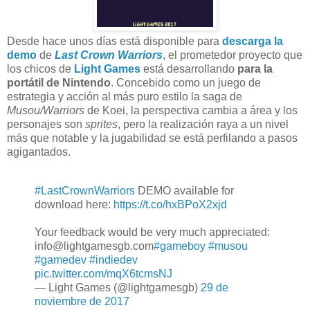
Desde hace unos días está disponible para
descarga la
demo
de
Last Crown Warriors
, el prometedor proyecto que
los chicos de
Light Games
está desarrollando
para la
portátil de Nintendo
. Concebido como un juego de
estrategia y acción al más puro estilo la saga de
Musou/Warriors
de Koei, la perspectiva cambia a área y los
personajes son
sprites
, pero la realización raya a un nivel
más que notable y la jugabilidad se está perfilando a pasos
agigantados.
#LastCrownWarriors
DEMO available for
download here:
https://t.co/hxBPoX2xjd
Your feedback would be very much appreciated:
info@lightgamesgb.com
#gameboy
#musou
#gamedev
#indiedev
pic.twitter.com/mqX6tcmsNJ
— Light Games (@lightgamesgb)
29 de
noviembre de 2017