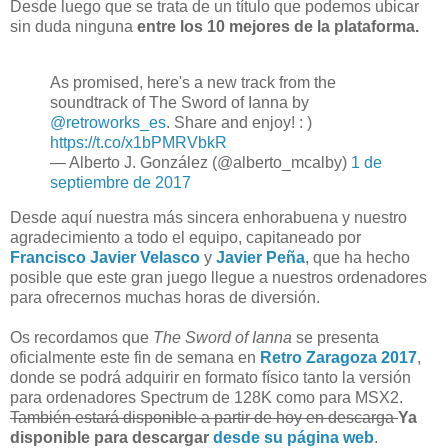
Desde luego que se trata de un título que podemos ubicar
sin duda ninguna
entre los 10 mejores de la plataforma.
As promised, here's a new track from the
soundtrack of The Sword of Ianna by
@retroworks_es
. Share and enjoy! : )
https://t.co/x1bPMRVbkR
— Alberto J. González (@alberto_mcalby)
1 de
septiembre de 2017
Desde aquí nuestra más sincera enhorabuena y nuestro
agradecimiento a todo el equipo, capitaneado por
Francisco Javier Velasco
y
Javier Peña
, que ha hecho
posible que este gran juego llegue a nuestros ordenadores
para ofrecernos muchas horas de diversión.
Os recordamos que
The Sword of Ianna
se presenta
oficialmente este fin de semana en
Retro Zaragoza 2017
,
donde se podrá adquirir en formato físico tanto la versión
para ordenadores Spectrum de 128K como para MSX2.
También estará disponible a partir de hoy en descarga
Ya
disponible para descargar
desde su página web
.