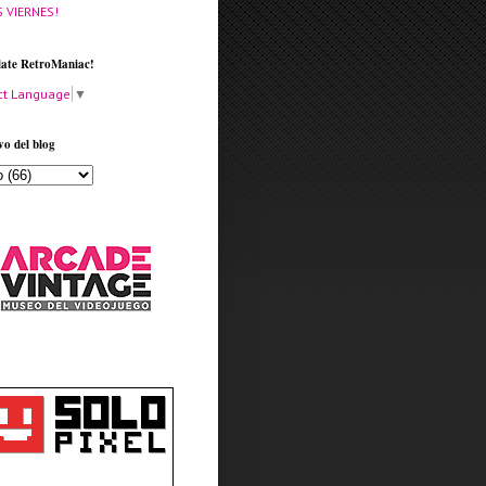
S VIERNES!
late RetroManiac!
ct Language
▼
vo del blog