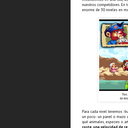
nuestros competidores. En to
enorme de 30 niveles en mo
Tras
de des
Para cada nivel tenemos -bu
un poco- un panel o mazo co
qué animales, especies o ar
coste, una velocidad de r