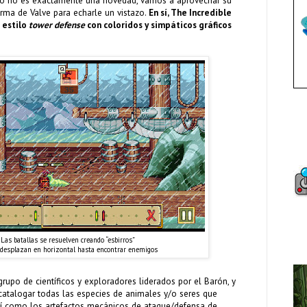
ego no es exactamente una novedad, vamos a aprovechar su
orma de Valve para echarle un vistazo.
En sí, The Incredible
 estilo
tower defense
con coloridos y simpáticos gráficos
Las batallas se resuelven creando “esbirros”
 desplazan en horizontal hasta encontrar enemigos
rupo de científicos y exploradores liderados por el Barón, y
 catalogar todas las especies de animales y/o seres que
sí como los artefactos mecánicos de ataque/defensa de