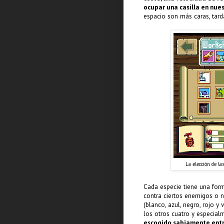
ocupar una casilla en nue
espacio son más caras, tar
La elección de l
Cada especie tiene una form
contra ciertos enemigos o n
(blanco, azul, negro, rojo 
los otros cuatro y especial
escogido sabiamente entre