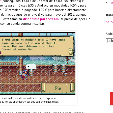
r
(conseguidos $8.815 de un total de $8.000 solicitados) el
¡E
lmente para móviles (iOS y Android en modalidad F2P) y para
. F2P también o pagando 4,99 € para hacerse directamente
e de micropagos de una vez) ya para mayo del 2015, aunque
Trans
16 está también
disponible para Steam
(al precio de 4,99 € o
Sele
 con su banda sonora incluida).
Archi
 modo historia antes de cada nivel se te explicará
e salen los enemigos y por qué son enemigos tuyos