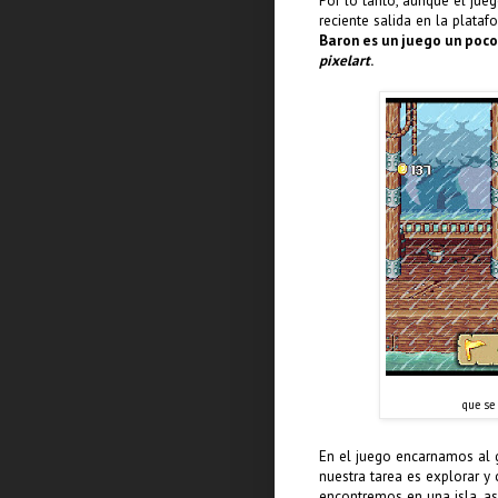
Por lo tanto, aunque el ju
reciente salida en la plataf
Baron es un juego un poco
pixelart
.
que se
En el juego encarnamos al g
nuestra tarea es explorar y
encontremos en una isla, a