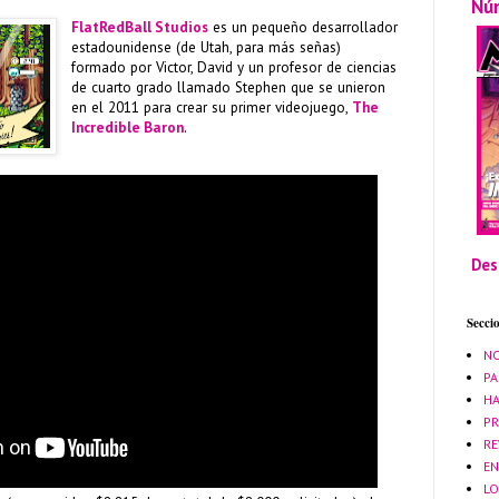
Nú
FlatRedBall Studios
es un pequeño desarrollador
estadounidense (de Utah, para más señas)
formado por Victor, David y un profesor de ciencias
de cuarto grado llamado Stephen que se unieron
en el 2011 para crear su primer videojuego,
The
Incredible Baron
.
Des
Secci
NO
PA
HA
PR
RE
EN
LO