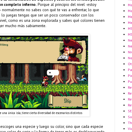
un completo infierno.
Porque al principio del nivel -estoy
Ma
- normalmente no sabes con qué te vas a enfrentar, lo que
Ma
e lo juegas tengas que ser un poco conservador con los
Me
l nivel, como es una zona explorada y sabes qué colores tienen
Me
ger mucho más sabiamente.
MS
MS
Ne
N
Ni
No
Ot
Pa
Pi
Pu
Re
Re
Re
Re
SE
 una única isla, tiene cierta diversidad de escenarios distintos
So
Th
o escoges una especie y luego su color, sino que cada especie
Vi
 trae color de serie y la forma de tener más es desbloqueando