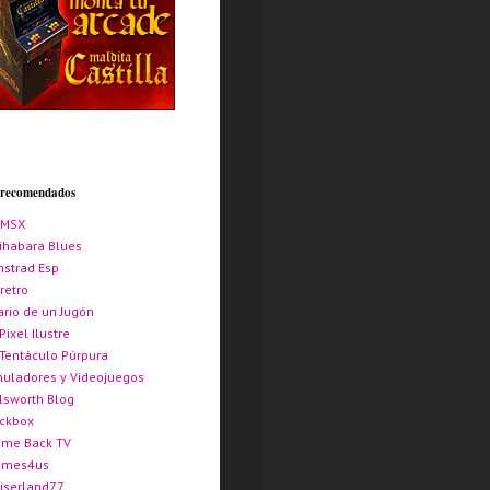
s recomendados
AMSX
ihabara Blues
strad Esp
retro
ario de un Jugón
 Pixel Ilustre
 Tentáculo Púrpura
uladores y Videojuegos
lsworth Blog
ickbox
me Back TV
ames4us
iserland77