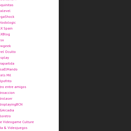
quinitas
xlevel
gaShock
todologic
X Spain
XBlog
sx
ewgeek
vel Oculto
splay
rapartida
saElMando
xels Mil
lpofrito
tro entre amigos
troaccion
trolaser
troplayingBCN
GArcadia
loretro
e Videogame Culture
da & Videojuegos