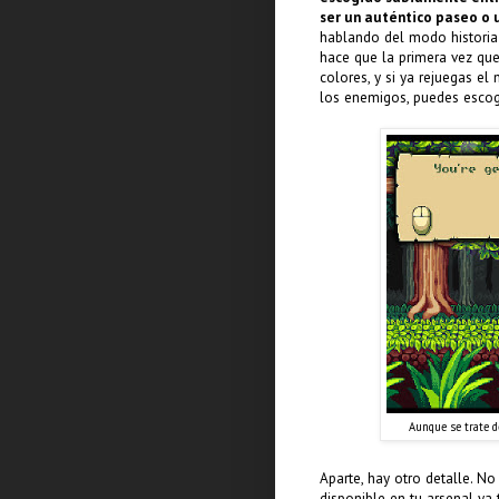
ser un auténtico paseo o 
hablando del modo historia
hace que la primera vez qu
colores, y si ya rejuegas e
los enemigos, puedes esco
Aunque se trate de
Aparte, hay otro detalle. N
disponible en tu arsenal ya