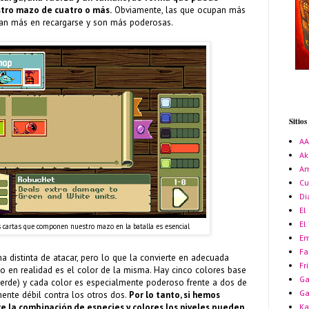
stro mazo de cuatro o más.
Obviamente, las que ocupan más
dan más en recargarse y son más poderosas.
Sitio
A
Ak
Am
Cu
Di
El
El
as cartas que componen nuestro mazo en la batalla es esencial
Em
Fa
a distinta de atacar, pero lo que la convierte en adecuada
Fr
o en realidad es el color de la misma. Hay cinco colores base
Ga
y verde) y cada color es especialmente poderoso frente a dos de
G
mente débil contra los otros dos.
Por lo tanto, si hemos
Ka
 la combinación de especies y colores los niveles pueden