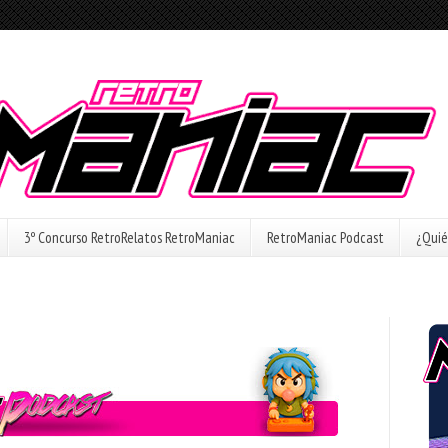
3º Concurso RetroRelatos RetroManiac
RetroManiac Podcast
¿Quié