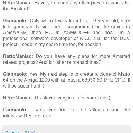
RetroManiac
:
Have you made any other previous works for
the Amstrad?
Gianpaolo:
Only when I was from 6 to 10 years old, very
little games in Basic. Then I programmed on the Amiga in
Amos/ASM, then PC in ASM/C/C++ and now I'm a
professional software developer at NICE s.r.l. for the DCV
project. I code in my spare time too, for passion.
RetroManiac
:
Do you have any plans for more Amstrad
related projects? And for other retro-machines?
Gianpaolo:
Yes. My next step is to create a clone of Mario
64 on the Amiga 1200 with at least a 68030 50 MHz CPU. It
will be super hard :)
RetroManiac
:
Thank you very much for your time :)
Gianpaolo:
Thank you too for the attention and the
interview. Best regards.
Chema
at
21:54