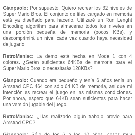
Gianpaolo:
Por supuesto. Quiero recrear los 32 niveles de
Super Mario Bros. El conjunto de tiles cargado en memoria
está ya diseñado para hacerlo. Utilizaré un Run Lenght
Encoding algorithm para almacenar todos los niveles en
una porción pequeña de memoria (pocos KBs), y
descomprimirá un nivel cada vez cuando haya necesidad
de jugarlo.
RetroManiac
:
La demo está hecha en Mode 1 con 4
colores. ¿Serán suficientes 64KBs de memoria para el
Super Mario Bros. o necesitarás 128KBs?
Gianpaolo:
Cuando era pequeño y tenía 6 años tenía un
Amstrad CPC 464 con sólo 64 KB de memoria, así que mi
intención es recrear el juego en las mismas condiciones.
Por ahora, espero que 64KB sean suficientes para hacer
una versión jugable del juego.
RetroManiac
:
¿Has realizado algún trabajo previo para
Amstrad CPC?
Gianpaolo:
Sólo de los 6 a los 10 años, cosas muy