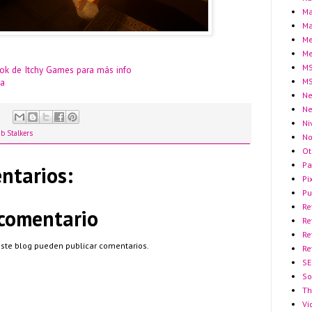
Ma
Ma
Me
Me
MS
ok de Itchy Games para más info
MS
la
Ne
N
Ni
b Stalkers
No
Ot
Pa
ntarios:
Pi
Pu
Re
 comentario
Re
Re
este blog pueden publicar comentarios.
Re
SE
So
Th
Vi