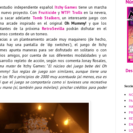
Nú
 estudio independiente español
Itchy Games
tiene un marcha
 nuevo proyecto. Con
Fruiticide
y
WTF! Trolls
en la nevera,
ca sacar adelante
Tomb Stalkers
, un interesante juego con
ma arcade inspirado en el original
Oh Mummy!
y que los
sitantes de la próxima
RetroSevilla
podrán disfrutar en el
tenso contexto de un torneo.
acias a un planteamiento arcade muy maquinero (de hecho,
sta hay una pantalla de 'dip switches'), el juego de Itchy
mes apunta maneras para ser disfrutado en solitario o con
rios amigos, por cuenta de sus diferentes modalidades y un
sarrollo repleto de acción, según nos comenta Jonay Rosales,
ma mater
de Itchy Games: "
El núcleo del juego bebe del Oh
Des
mmy! Sus reglas de juego son similares, aunque tiene
una
de los 90 o principios de 2000 muy acentuada (al menos, esa es
así que el juego se comportaría como si tuvieses una recreativa
Secci
 mano (sí, también para móviles): pinchar créditos para poder
NO
PA
HA
PR
RE
EN
LO