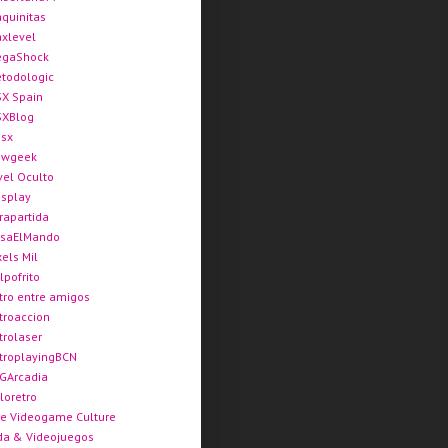
quinitas
xlevel
gaShock
todologic
X Spain
XBlog
sx
ewgeek
vel Oculto
splay
rapartida
saElMando
xels Mil
lpofrito
tro entre amigos
troaccion
trolaser
troplayingBCN
GArcadia
loretro
e Videogame Culture
da & Videojuegos