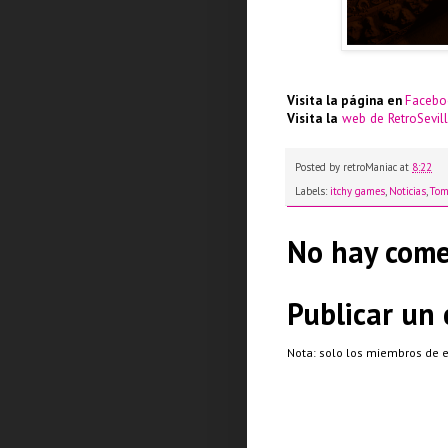
Visita la página en
Facebo
Visita la
web de RetroSevil
Posted by
retroManiac
at
8:22
Labels:
itchy games
,
Noticias
,
Tom
No hay come
Publicar un
Nota: solo los miembros de 