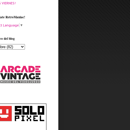
S VIERNES!
late RetroManiac!
ct Language
▼
vo del blog