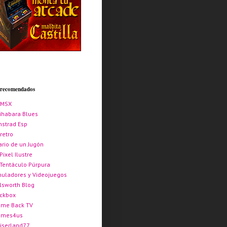
s recomendados
AMSX
ihabara Blues
strad Esp
retro
ario de un Jugón
 Pixel Ilustre
 Tentáculo Púrpura
uladores y Videojuegos
lsworth Blog
ickbox
me Back TV
ames4us
iserland77