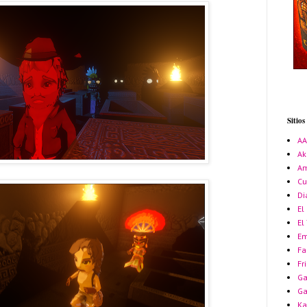
Sitio
A
Ak
Am
Cu
Di
El
El
Em
Fa
Fr
Ga
G
Ka