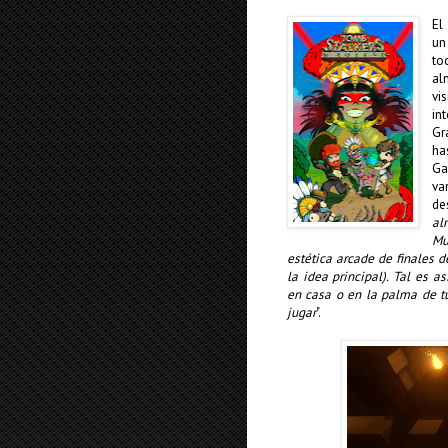
El
un
to
al
vi
in
Gr
ha
Ga
va
de
al
Mu
estética arcade de finales 
la idea principal). Tal es 
en casa o en la palma de tu
jugar
".