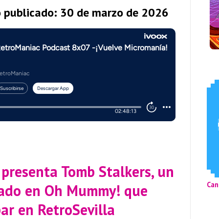
o publicado: 30 de marzo de 2026
 presenta Tomb Stalkers, un
Can
rado en Oh Mummy! que
ar en RetroSevilla