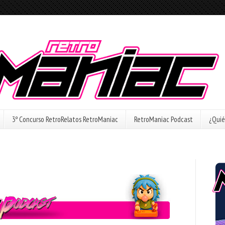
3º Concurso RetroRelatos RetroManiac
RetroManiac Podcast
¿Quié