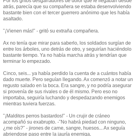
Por los gritos desgarradores de dolor que le llegaban desde
atrás, parecía que su compañera se estaba desenvolviendo
bastante bien con el tercer guerrero anónimo que les había
asaltado.
"¡Vienen más!" - gritó su extraña compañera.
Ax no tenía que mirar para saberlo, los soldados surgían de
entre los árboles, uno detrás de otro, y seguirían haciéndolo
bastante tiempo. Ya no había marcha atrás y tendrían que
terminar lo empezado.
Cinco, seis... ya había perdido la cuenta de a cuántos había
dado muerte. Pero seguían llegando. Ax comenzó a notar un
regusto salado en la boca. Era sangre, y no podría asegurar
si provenía de sus rivales o de él mismo. Pero eso no
importaba, seguiría luchando y despedazando enemigos
mientras tuviera fuerzas.
"¡Malditos perros bastardos!" - Un crujir de cráneo
acompañó su exabrupto. -"No habrá piedad con ninguno,
¿me oís?" - jirones de carne, sangre, huesos... Ax seguía
abriendose paso entre la jauría enemiga.