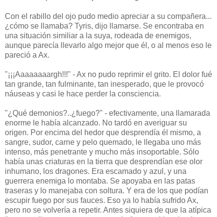
Con el rabillo del ojo pudo medio apreciar a su compañera...
¿cómo se llamaba? Tyris, dijo llamarse. Se encontraba en
una situación similiar a la suya, rodeada de enemigos,
aunque parecía llevarlo algo mejor que él, o al menos eso le
pareció a Ax.
"¡¡¡Aaaaaaaargh!!!" - Ax no pudo reprimir el grito. El dolor fué
tan grande, tan fulminante, tan inesperado, que le provocó
náuseas y casi le hace perder la consciencia.
"¿Qué demonios?..¿fuego?" - efectivamente, una llamarada
enorme le había alcanzado. No tardó en averiguar su
origen. Por encima del hedor que desprendía él mismo, a
sangre, sudor, carne y pelo quemado, le llegaba uno más
intenso, más penetrante y mucho más insoportable. Sólo
había unas criaturas en la tierra que desprendían ese olor
inhumano, los dragones. Era escamado y azul, y una
guerrera enemiga lo montaba. Se apoyaba en las patas
traseras y lo manejaba con soltura. Y era de los que podían
escupir fuego por sus fauces. Eso ya lo había sufrido Ax,
pero no se volvería a repetir. Antes siquiera de que la atípica