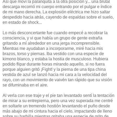
Así que moví la palanquita a la otra posición y... una brutal
descarga recorrió mi cuerpo entrando por el pulgar e índice
de mi mano derecha. La explosión eléctrica me hizo saltar
despedido hacia atrás, cayendo de espaldas sobre el suelo,
en estado de shock...
Lo más desconcertante fue cuando empecé a recobrar la
consciencia, y vi que había un grupo de gente extraña
gritando a mí alrededor en una jerga incomprensible.
Mientras me ayudaban a incorporarme, miré hacia mis
brazos, torso y piernas. Iba vestido con una especie de
kimono blanco, y estaba la hostia de musculoso. Hubiera
podido flipar durante horas mirando aquello, si no fuera
porque alguien gritó ¡Fight! y la pierna de una tipa china
vestida de azul se lanzó hacia mi cara a la velocidad del
rayo, con un movimiento de vaivén tan rápido que su visión
se difuminaba en el aire.
Al verla con ese traje y el pie tan levantado sentí la tentación
de mirar a su entrepierna, pero una vez superada me centré
en soltarle un tremendo hostión levantando el puño desde
más abajo de mi cintura hacia el cielo, impactando de lleno
sobre su barbilla mientras gritaba una especie de grito de