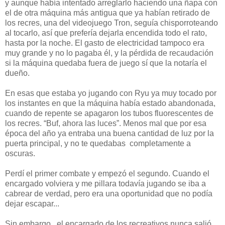
y aunque había intentado arreglarlo haciendo una ñapa con
el de otra máquina más antigua que ya habían retirado de
los recres, una del videojuego Tron, seguía chisporroteando
al tocarlo, así que prefería dejarla encendida todo el rato,
hasta por la noche. El gasto de electricidad tampoco era
muy grande y no lo pagaba él, y la pérdida de recaudación
si la máquina quedaba fuera de juego sí que la notaría el
dueño.
En esas que estaba yo jugando con Ryu ya muy tocado por
los instantes en que la máquina había estado abandonada,
cuando de repente se apagaron los tubos fluorescentes de
los recres. “Buf, ahora las luces”. Menos mal que por esa
época del año ya entraba una buena cantidad de luz por la
puerta principal, y no te quedabas completamente a
oscuras.
Perdí el primer combate y empezó el segundo. Cuando el
encargado volviera y me pillara todavía jugando se iba a
cabrear de verdad, pero era una oportunidad que no podía
dejar escapar...
Sin embargo, el encargado de los recreativos nunca salió