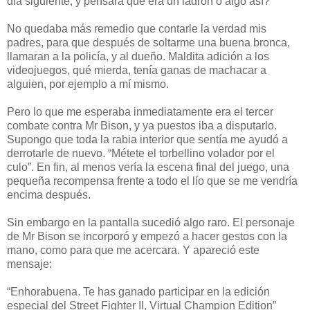
día siguiente, y pensara que era un ladrón o algo así?
No quedaba más remedio que contarle la verdad mis
padres, para que después de soltarme una buena bronca,
llamaran a la policía, y al dueño. Maldita adición a los
videojuegos, qué mierda, tenía ganas de machacar a
alguien, por ejemplo a mí mismo.
Pero lo que me esperaba inmediatamente era el tercer
combate contra Mr Bison, y ya puestos iba a disputarlo.
Supongo que toda la rabia interior que sentía me ayudó a
derrotarle de nuevo. “Métete el torbellino volador por el
culo”. En fin, al menos vería la escena final del juego, una
pequeña recompensa frente a todo el lío que se me vendría
encima después.
Sin embargo en la pantalla sucedió algo raro. El personaje
de Mr Bison se incorporó y empezó a hacer gestos con la
mano, como para que me acercara. Y apareció este
mensaje:
“Enhorabuena. Te has ganado participar en la edición
especial del Street Fighter II, Virtual Champion Edition”