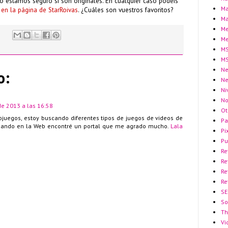
no estamos seguro si son originales. En cualquier caso podéis
Ma
s
en la página de StarRoivas
. ¿Cuáles son vuestros favoritos?
Ma
Me
Me
MS
MS
Ne
o:
N
Ni
No
de 2013 a las 16:58
Ot
eojuegos, estoy buscando diferentes tipos de juegos de videos de
Pa
egando en la Web encontré un portal que me agrado mucho.
Lala
Pi
Pu
Re
Re
Re
Re
SE
So
Th
Vi