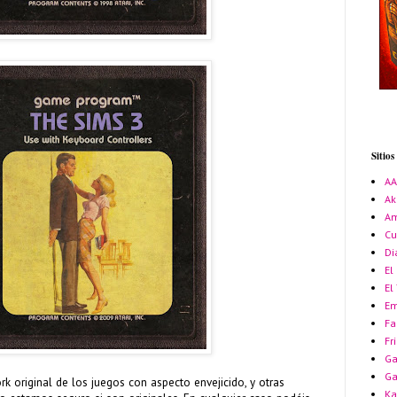
Sitio
A
Ak
Am
Cu
Di
El
El
Em
Fa
Fr
Ga
G
k original de los juegos con aspecto envejicido, y otras
Ka