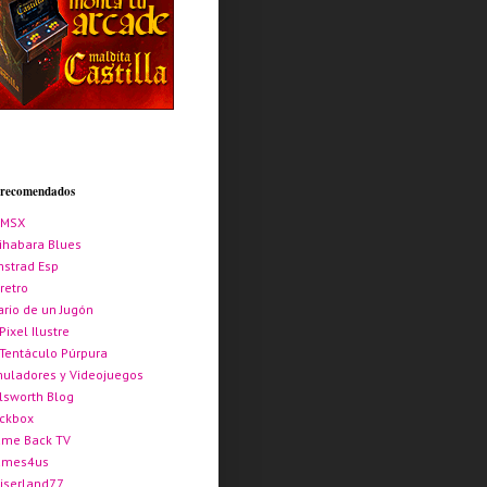
s recomendados
AMSX
ihabara Blues
strad Esp
retro
ario de un Jugón
 Pixel Ilustre
 Tentáculo Púrpura
uladores y Videojuegos
lsworth Blog
ickbox
me Back TV
ames4us
iserland77