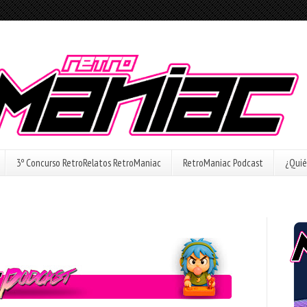
3º Concurso RetroRelatos RetroManiac
RetroManiac Podcast
¿Quié