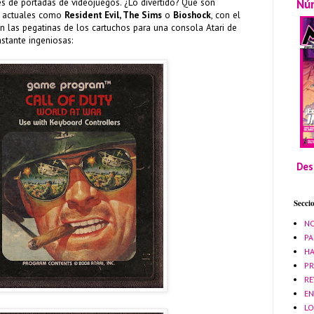
Nú
s de portadas de videojuegos. ¿Lo divertido? Que son
os actuales como
Resident Evil, The Sims
o
Bioshock
, con el
n las pegatinas de los cartuchos para una consola Atari de
stante ingeniosas:
Des
Secci
NO
PA
HA
PR
RE
EN
LO