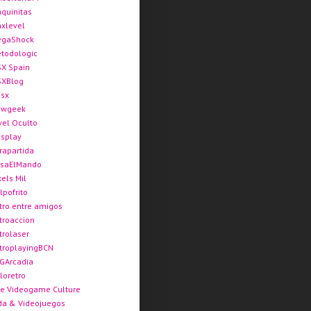
quinitas
xlevel
gaShock
todologic
X Spain
XBlog
sx
ewgeek
vel Oculto
splay
rapartida
saElMando
xels Mil
lpofrito
tro entre amigos
troaccion
trolaser
troplayingBCN
GArcadia
loretro
e Videogame Culture
da & Videojuegos