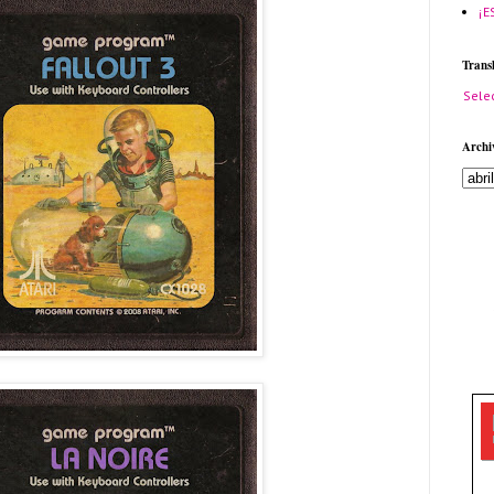
¡E
Trans
Sele
Archi