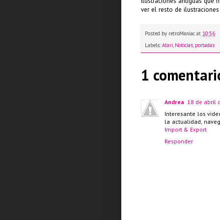
ilustraciones antiguas que 
ver el resto de ilustracione
Posted by
retroManiac
at
10:56
Labels:
Atari
,
Noticias
,
portadas
1 comentari
Andrea
18 de abril 
Interesante los vid
la actualidad, nav
Import & Export
Responder