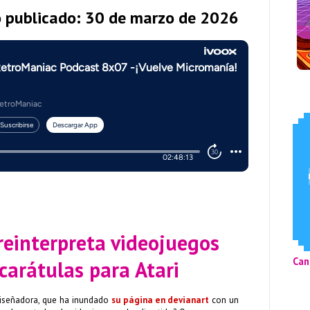
o publicado: 30 de marzo de 2026
reinterpreta videojuegos
Can
carátulas para Atari
diseñadora, que ha inundado
su página en devianart
con un