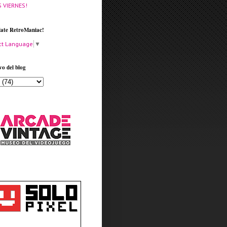
S VIERNES!
late RetroManiac!
ct Language
▼
vo del blog