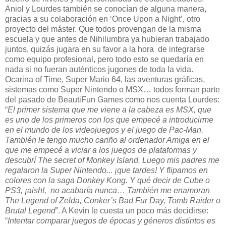
Aniol y Lourdes también se conocían de alguna manera,
gracias a su colaboración en ‘Once Upon a Night’, otro
proyecto del máster. Que todos provengan de la misma
escuela y que antes de Nihilumbra ya hubieran trabajado
juntos, quizás jugara en su favor a la hora de integrarse
como equipo profesional, pero todo esto se quedaría en
nada si no fueran auténticos jugones de toda la vida.
Ocarina of Time, Super Mario 64, las aventuras gráficas,
sistemas como Super Nintendo o MSX… todos forman parte
del pasado de BeautiFun Games como nos cuenta Lourdes:
“
El primer sistema que me viene a la cabeza es MSX, que
es uno de los primeros con los que empecé a introducirme
en el mundo de los videojuegos y el juego de Pac-Man.
También le tengo mucho cariño al ordenador Amiga en el
que me empecé a viciar a los juegos de plataformas y
descubrí The secret of Monkey Island. Luego mis padres me
regalaron la Super Nintendo... ¡que tardes! Y flipamos en
colores con la saga Donkey Kong. Y qué decir de Cube o
PS3, ¡aish!, no acabaría nunca… También me enamoran
The Legend of Zelda, Conker’s Bad Fur Day, Tomb Raider o
Brutal Legend
”. A Kevin le cuesta un poco más decidirse:
“
Intentar comparar juegos de épocas y géneros distintos es