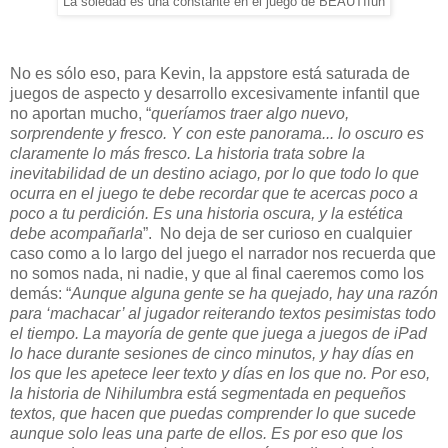
La soledad es una constante en el juego de BEAUTIfun
No es sólo eso, para Kevin, la appstore está saturada de
juegos de aspecto y desarrollo excesivamente infantil que
no aportan mucho, “
queríamos traer algo nuevo,
sorprendente y fresco. Y con este panorama... lo oscuro es
claramente lo más fresco. La historia trata sobre la
inevitabilidad de un destino aciago, por lo que todo lo que
ocurra en el juego te debe recordar que te acercas poco a
poco a tu perdición. Es una historia oscura, y la estética
debe acompañarla
”. No deja de ser curioso en cualquier
caso como a lo largo del juego el narrador nos recuerda que
no somos nada, ni nadie, y que al final caeremos como los
demás: “
Aunque alguna gente se ha quejado, hay una razón
para ‘machacar’ al jugador reiterando textos pesimistas todo
el tiempo. La mayoría de gente que juega a juegos de iPad
lo hace durante sesiones de cinco minutos, y hay días en
los que les apetece leer texto y días en los que no. Por eso,
la historia de Nihilumbra está segmentada en pequeños
textos, que hacen que puedas comprender lo que sucede
aunque solo leas una parte de ellos. Es por eso que los