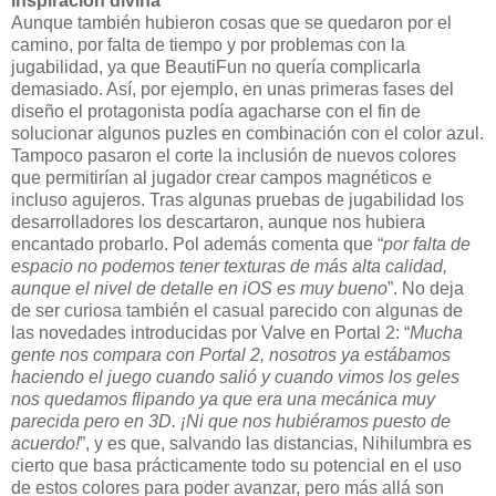
Inspiración divina
Aunque también hubieron cosas que se quedaron por el
camino, por falta de tiempo y por problemas con la
jugabilidad, ya que BeautiFun no quería complicarla
demasiado. Así, por ejemplo, en unas primeras fases del
diseño el protagonista podía agacharse con el fin de
solucionar algunos puzles en combinación con el color azul.
Tampoco pasaron el corte la inclusión de nuevos colores
que permitirían al jugador crear campos magnéticos e
incluso agujeros. Tras algunas pruebas de jugabilidad los
desarrolladores los descartaron, aunque nos hubiera
encantado probarlo. Pol además comenta que “
por falta de
espacio no podemos tener texturas de más alta calidad,
aunque el nivel de detalle en iOS es muy bueno
”. No deja
de ser curiosa también el casual parecido con algunas de
las novedades introducidas por Valve en Portal 2: “
Mucha
gente nos compara con Portal 2, nosotros ya estábamos
haciendo el juego cuando salió y cuando vimos los geles
nos quedamos flipando ya que era una mecánica muy
parecida pero en 3D. ¡Ni que nos hubiéramos puesto de
acuerdo!
”, y es que, salvando las distancias, Nihilumbra es
cierto que basa prácticamente todo su potencial en el uso
de estos colores para poder avanzar, pero más allá son