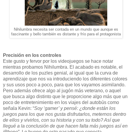
Nihilumbra necesita ser contada en un mundo que aunque es
fascinante y bello también es distante y frío para el protagonista
Precisión en los controles
Este gusto y fervor por los videojuegos se hace notar
mientras probamos Nihilumbra. El acabado es notable, el
desarrollo de los puzles genial, al igual que la curva de
aprendizaje que nos va introduciendo los diferentes colores
y sus usos poco a poco, para que los vayamos asimilando.
Pero además ofrece algo al jugón más veterano, o aquel
que busca algo distinto que le proporcione algo más que un
poco de entretenimiento en los viajes del autobús como
señala Kevin: “
Soy ‘gamer’ y pensé: ¿donde están los
juegos para los que nos gusta disfrutarlos, meternos dentro
de ellos y vivirlos, con su historia y con su todo? Así que
llegué a la conclusión de que hacen falta más juegos así en
iPhone
”. Lo bueno de este pasado que conecta