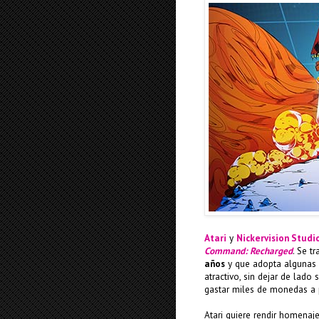
Atari
y
Nickervision Studi
Command: Recharged
. Se t
años
y que adopta algunas
atractivo, sin dejar de lado
gastar miles de monedas a p
Atari quiere rendir homenaj