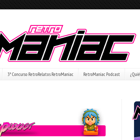
3º Concurso RetroRelatos RetroManiac
RetroManiac Podcast
¿Quié