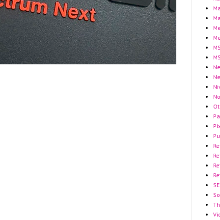
Ma
Ma
Me
Me
MS
MS
Ne
N
Ni
No
Ot
Pa
Pi
Pu
Re
Re
Re
Re
SE
So
Th
Vi