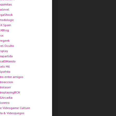
quinitas
xlevel
gaShock
todologic
X Spain
XBlog
sx
ewgeek
vel Oculto
splay
rapartida
saElMando
xels Mil
lpofrito
tro entre amigos
troaccion
trolaser
troplayingBCN
GArcadia
loretro
e Videogame Culture
da & Videojuegos