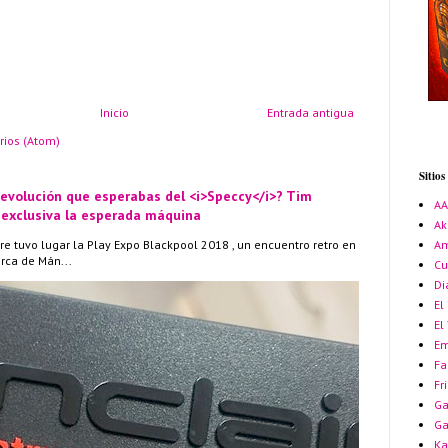
Inicio
Entrada antigua
rios (Atom)
Sitio
 evolución que esperabas del <i>Speccy</i>? Tim
A
 exclusiva la esperada máquina
Ak
re tuvo lugar la Play Expo Blackpool 2018 , un encuentro retro en
Am
erca de Mán...
Cu
Di
El
El
Em
Fa
Fr
Ga
G
Ka