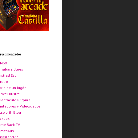
s recomendados
AMSX
ihabara Blues
strad Esp
retro
ario de un Jugón
 Pixel Ilustre
 Tentáculo Púrpura
uladores y Videojuegos
lsworth Blog
ickbox
me Back TV
ames4us
iserland77