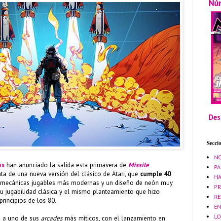
Nú
Des
Secci
NO
os
han anunciado la salida esta primavera de
Missile
PA
rata de una nueva versión del clásico de Atari, que
cumple 40
HA
 mecánicas jugables más modernas y un diseño de neón muy
PR
 su jugabilidad clásica y el mismo planteamiento que hizo
RE
rincipios de los 80.
EN
LO
e a uno de sus
arcades
más míticos, con el lanzamiento en