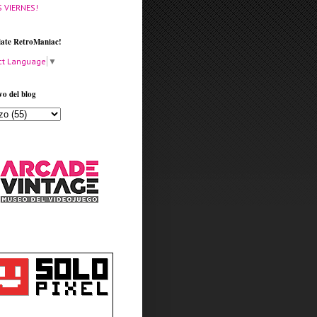
S VIERNES!
late RetroManiac!
ct Language
▼
vo del blog