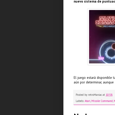
nuevo sistema de puntuac
El juego estará disponible t
aún por determinar, aunque 
Posted by
retroManiac
at
10:58
Labels:
Atari
,
Missile Command
,