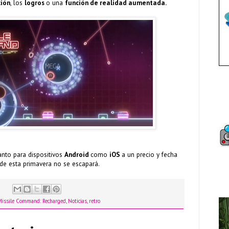
ión
, los
logros
o una
función de realidad aumentada.
anto para dispositivos
Android
como
iOS
a un precio y fecha
de esta primavera no se escapará.
Missile Command: Recharged
,
Noticias
,
retro