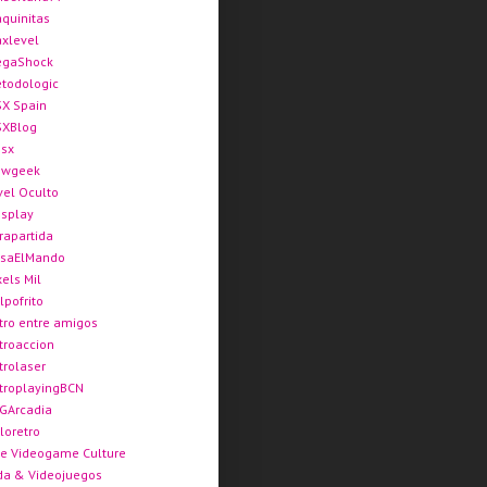
quinitas
xlevel
gaShock
todologic
X Spain
XBlog
sx
ewgeek
vel Oculto
splay
rapartida
saElMando
xels Mil
lpofrito
tro entre amigos
troaccion
trolaser
troplayingBCN
GArcadia
loretro
e Videogame Culture
da & Videojuegos