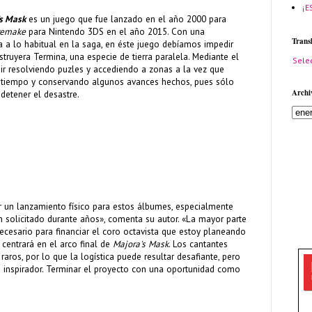
¡E
’s Mask
es un juego que fue lanzado en el año 2000 para
remake
para Nintendo 3DS en el año 2015. Con una
Trans
 a lo habitual en la saga, en éste juego debíamos impedir
struyera Termina, una especie de tierra paralela. Mediante el
Sele
r resolviendo puzles y accediendo a zonas a la vez que
 tiempo y conservando algunos avances hechos, pues sólo
Archi
detener el desastre.
r un lanzamiento físico para estos álbumes, especialmente
n solicitado durante años», comenta su autor. «La mayor parte
necesario para financiar el coro octavista que estoy planeando
 centrará en el arco final de
Majora's Mask
. Los cantantes
raros, por lo que la logística puede resultar desafiante, pero
 inspirador. Terminar el proyecto con una oportunidad como