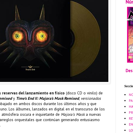
Nú
Des
Secci
s
reservas del lanzamiento en físico
(disco CD o vinilo) de
NO
Remixed
y
Time's End II: Majora's Mask Remixed
,
versionados
PA
rabajado en ambos discos durante los últimos años y que
HA
no. Los álbumes, lanzados en digital en el transcurso de los
PR
la atmósfera oscura e inquietante de
Majora's Mask
a nuevas
RE
 arreglos orquestales que continúan generando entusiasmo
EN
.
LO