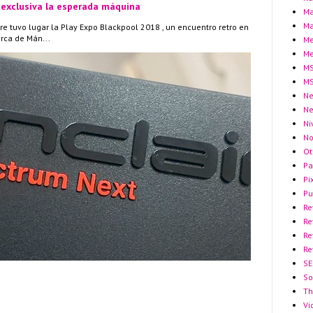
 exclusiva la esperada máquina
Ma
Ma
re tuvo lugar la Play Expo Blackpool 2018 , un encuentro retro en
erca de Mán...
Me
Me
MS
MS
Ne
N
Ni
No
Ot
Pa
Pi
Pu
Re
Re
Re
Re
SE
So
Th
Vi