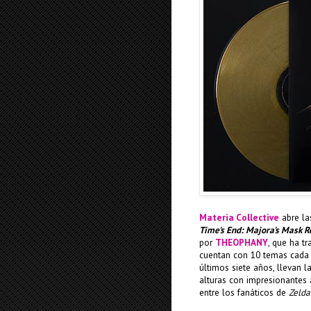
Materia Collective
abre la
Time's End: Majora's Mask 
por
THEOPHANY
, que ha t
cuentan con 10 temas cada u
últimos siete años, llevan 
alturas con impresionantes
entre los fanáticos de
Zelda