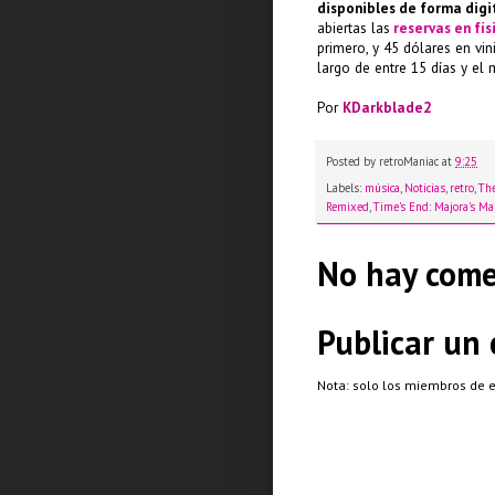
disponibles de forma digi
abiertas las
reservas en fís
primero, y 45 dólares en vi
largo de entre 15 días y el 
Por
KDarkblade2
Posted by
retroManiac
at
9:25
Labels:
música
,
Noticias
,
retro
,
The
Remixed
,
Time's End: Majora's M
No hay come
Publicar un
Nota: solo los miembros de 