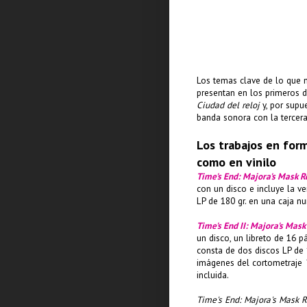
Los temas clave de lo que 
presentan en los primeros 
Ciudad del reloj
y, por supu
banda sonora con la tercer
Los trabajos en for
como en vinilo
Time's End: Majora's Mask 
con un disco e incluye la ve
LP de 180 gr. en una caja nu
Time's End II: Majora's Mas
un disco, un libreto de 16 pá
consta de dos discos LP de 
imágenes del cortometraje
T
incluida.
Time's End: Majora's Mask 