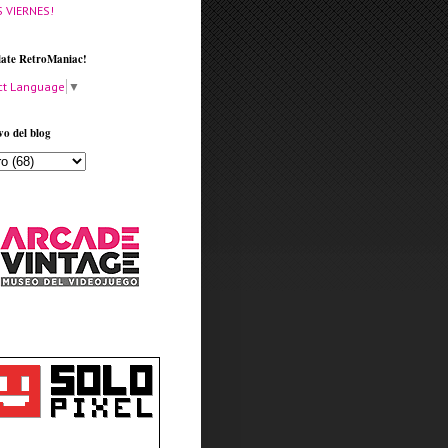
S VIERNES!
late RetroManiac!
ct Language
▼
vo del blog