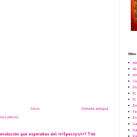
Sitio
A
Ak
Am
Cu
Di
El
El
Em
Inicio
Entrada antigua
Fa
rios (Atom)
Fr
Ga
G
 evolución que esperabas del <i>Speccy</i>? Tim
Ka