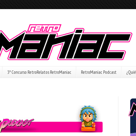
3º Concurso RetroRelatos RetroManiac
RetroManiac Podcast
¿Quié