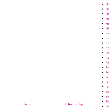
Ma
Ma
Me
Me
MS
MS
Ne
N
Ni
No
Ot
Pa
Pi
Pu
Re
Re
Re
Re
SE
So
Th
Inicio
Entrada antigua
Vi