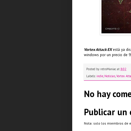
Vortex Attack EX
está ya di
windows por un precio de 9,
Posted by
retroManiac
at
8:02
Labels:
indie
,
Noticias
,
Vortex Att
No hay come
Publicar un
Nota: solo los miembros de 