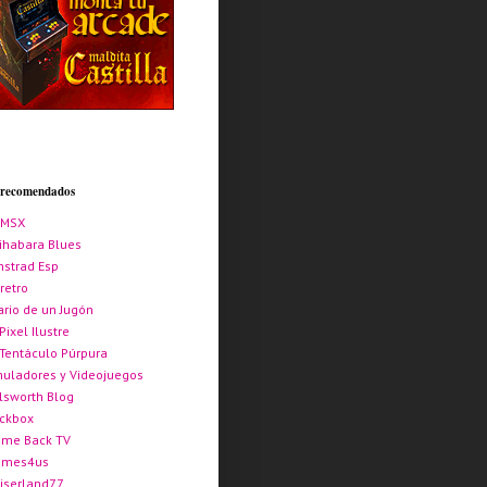
s recomendados
AMSX
ihabara Blues
strad Esp
retro
ario de un Jugón
 Pixel Ilustre
 Tentáculo Púrpura
uladores y Videojuegos
lsworth Blog
ickbox
me Back TV
ames4us
iserland77