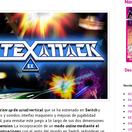
Nú
Des
Secci
NO
PA
HA
t'em up
de
scroll
vertical
que se ha estrenado en
Switch
y
PR
s y sonidos, interfaz maquinero y mejoras de jugabilidad
RE
al, para revisitar este juego a lo largo de sus dos dimensiones
EN
mension
. La incorporación de un
modo
online
mediante el
LO
untuaciones
con el resto del mundo en Switch, redondean un