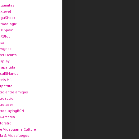
quinitas
xlevel
gaShock
todologic
X Spain
XBlog
sx
ewgeek
vel Oculto
splay
rapartida
saElMando
xels Mil
lpofrito
tro entre amigos
troaccion
trolaser
troplayingBCN
GArcadia
loretro
e Videogame Culture
da & Videojuegos