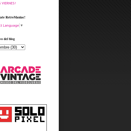
S VIERNES!
late RetroManiac!
ct Language
▼
vo del blog