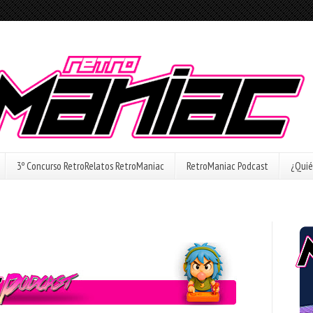
3º Concurso RetroRelatos RetroManiac
RetroManiac Podcast
¿Quié