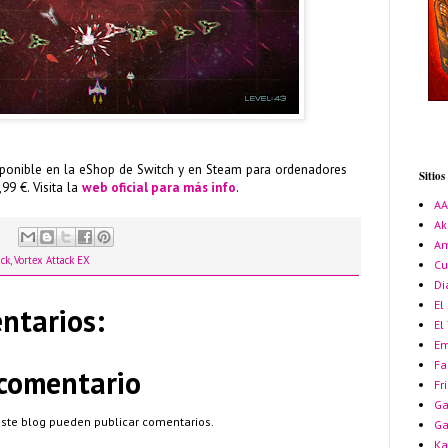
sponible en la eShop de Switch y en Steam para ordenadores
Sitio
99 €. Visita la
web oficial para más info
.
A
Ak
Am
ack
,
Vortex Attack EX
Cu
Di
El
ntarios:
El
Em
Fa
 comentario
Fr
Ga
este blog pueden publicar comentarios.
G
Ka