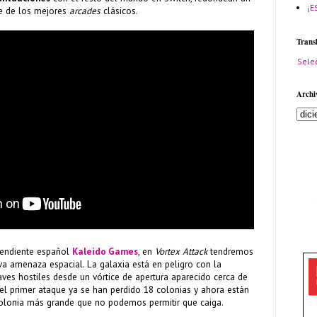
¡E
e de los mejores
arcades
clásicos.
Trans
Sele
Archi
pendiente español
Kaleido Games
, en
Vortex Attack
tendremos
a amenaza espacial. La galaxia está en peligro con la
aves hostiles desde un vórtice de apertura aparecido cerca de
el primer ataque ya se han perdido 18 colonias y ahora están
colonia más grande que no podemos permitir que caiga.