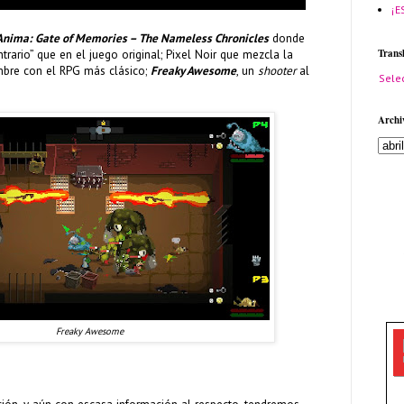
¡E
Anima: Gate of Memories – The Nameless Chronicles
donde
Trans
rario” que en el juego original; Pixel Noir que mezcla la
bre con el RPG más clásico;
Freaky Awesome
, un
shooter
al
Sele
Archi
Freaky Awesome