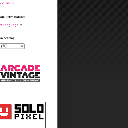
S VIERNES!
late RetroManiac!
ct Language
▼
vo del blog