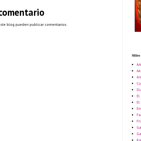
 comentario
este blog pueden publicar comentarios.
Sitio
A
Ak
Am
Cu
Di
El
El
Em
Fa
Fr
Ga
G
Ka