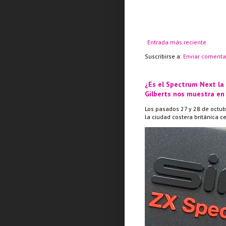
Entrada más reciente
Suscribirse a:
Enviar comenta
¿Es el Spectrum Next la
Gilberts nos muestra en
Los pasados 27 y 28 de octub
la ciudad costera británica c