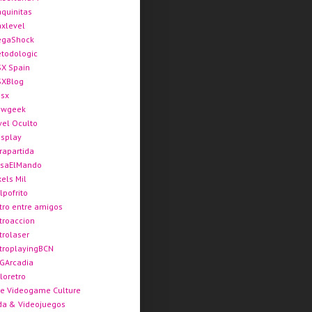
quinitas
xlevel
gaShock
todologic
X Spain
XBlog
sx
ewgeek
vel Oculto
splay
rapartida
saElMando
xels Mil
lpofrito
tro entre amigos
troaccion
trolaser
troplayingBCN
GArcadia
loretro
e Videogame Culture
da & Videojuegos