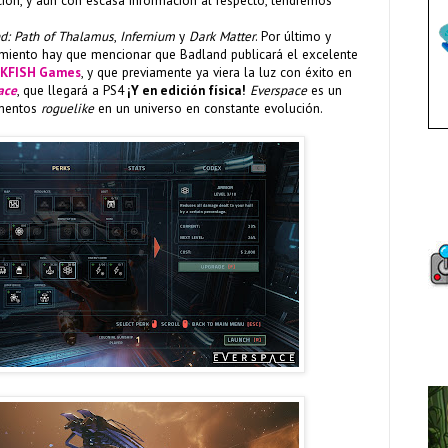
ición, y aún con escasa información al respecto, tendremos
d: Path of Thalamus
,
Infernium
y
Dark Matter
. Por último y
iento hay que mencionar que Badland publicará el excelente
KFISH Games
, y que previamente ya viera la luz con éxito en
ace
, que llegará a PS4
¡Y en edición física!
Everspace
es un
ementos
roguelike
en un universo en constante evolución.