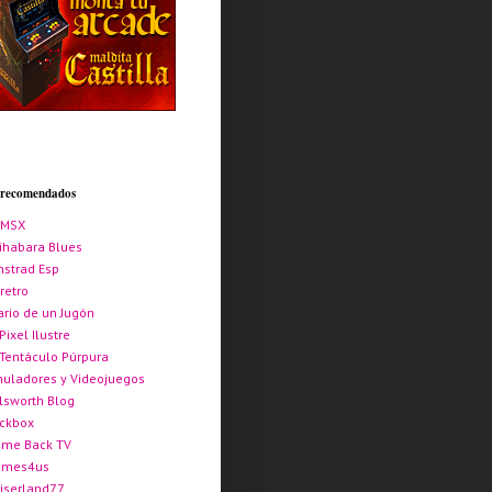
s recomendados
AMSX
ihabara Blues
strad Esp
retro
ario de un Jugón
 Pixel Ilustre
 Tentáculo Púrpura
uladores y Videojuegos
lsworth Blog
ickbox
me Back TV
ames4us
iserland77