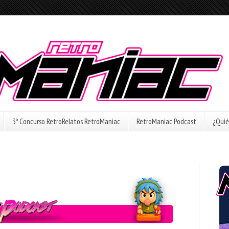
3º Concurso RetroRelatos RetroManiac
RetroManiac Podcast
¿Quié