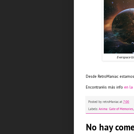
Everspace
co
Desde RetroManiac estamos 
Encontraréis más info
en la
Posted by
retroManiac
at
7:00
Labels:
Anima: Gate of Memories
No hay come