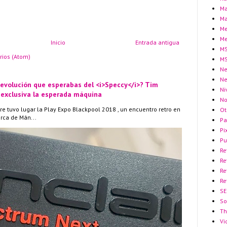
Ma
Ma
Me
Me
Inicio
Entrada antigua
MS
rios (Atom)
MS
Ne
N
 evolución que esperabas del <i>Speccy</i>? Tim
Ni
 exclusiva la esperada máquina
No
re tuvo lugar la Play Expo Blackpool 2018 , un encuentro retro en
Ot
erca de Mán...
Pa
Pi
Pu
Re
Re
Re
Re
SE
So
Th
Vi