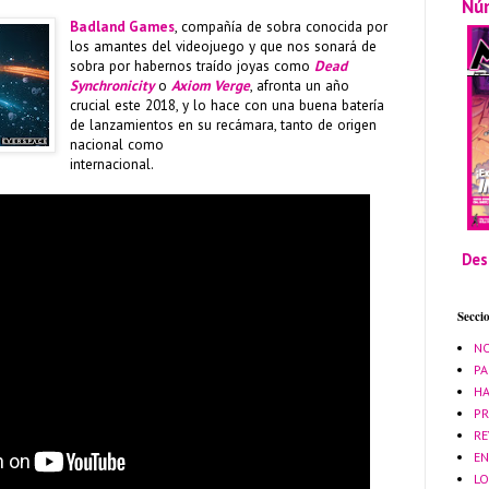
Nú
Badland Games
, compañía de sobra conocida por
los amantes del videojuego y que nos sonará de
sobra por habernos traído joyas como
Dead
Synchronicity
o
Axiom Verge
, afronta un año
crucial este 2018, y lo hace con una buena batería
de lanzamientos en su recámara, tanto de origen
nacional como
internacional.
Des
Secci
NO
PA
HA
PR
RE
EN
LO