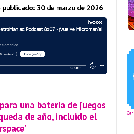
o publicado: 30 de marzo de 2026
para una batería de juegos
Can
queda de año, incluido el
rspace'