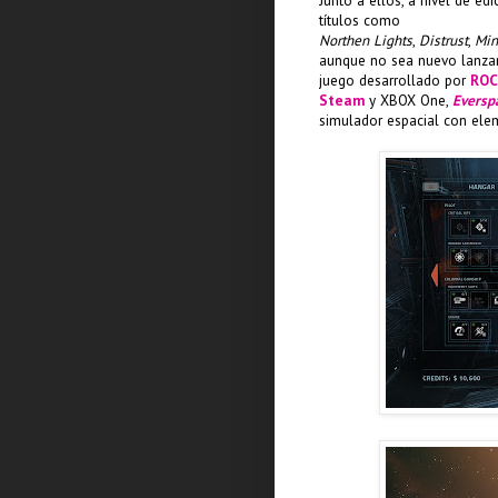
Junto a ellos, a nivel de ed
títulos como
Northen Lights
,
Distrust
,
Min
aunque no sea nuevo lanzam
juego desarrollado por
ROC
Steam
y XBOX One,
Eversp
simulador espacial con el