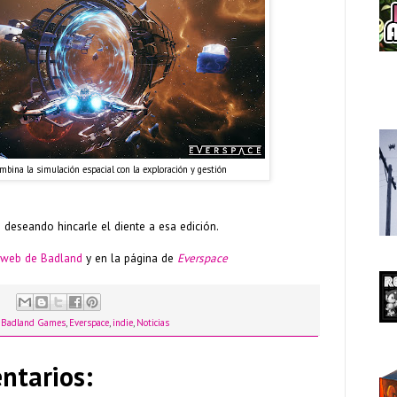
mbina la simulación espacial con la exploración y gestión
deseando hincarle el diente a esa edición.
 web de Badland
y en la página de
Everspace
,
Badland Games
,
Everspace
,
indie
,
Noticias
ntarios: