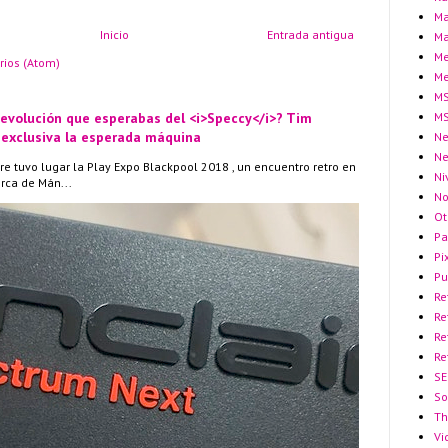
Ma
Inicio
Entrada antigua
Ma
Me
rios (Atom)
Me
MS
 evolución que esperabas del <i>Speccy</i>? Tim
MS
 exclusiva la esperada máquina
Ne
N
re tuvo lugar la Play Expo Blackpool 2018 , un encuentro retro en
Ni
erca de Mán...
No
Ot
Pa
Pi
Pu
Re
Re
Re
Re
SE
So
Th
Vi