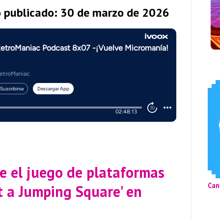
o publicado: 30 de marzo de 2026
e el juego de plataformas
Can
t a Jumping Square' en