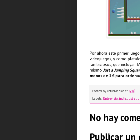
Por ahora este primer juego
videojuegos, y como platafo
ambiciosos, que incluyan I
mismo
Just a Jumping Squa
menos de 1 € para ordena
Posted by
retroManiac
at
8:16
Labels:
Entrevista
,
indie
,
Just a J
No hay come
Publicar un