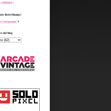
S VIERNES!
late RetroManiac!
ct Language
▼
vo del blog