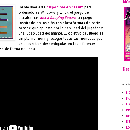
Nú
Desde ayer está
disponible en Steam
para
ordenadores Windows y Linux el juego de
plataformas
Just a Jumping Square
, un juego
inspirado en los clásicos plataformas de cariz
arcade
que apuesta por la habilidad del jugador y
una jugabilidad desafiante. El objetivo del juego es
simple: no morir y recoger todas las monedas que
se encuentran desperdigadas en los diferentes
rse de forma no lineal.
Des
Secci
NO
PA
HA
PR
RE
EN
LO