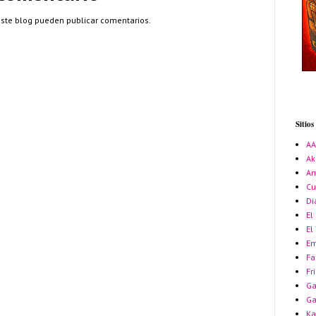
este blog pueden publicar comentarios.
Sitio
A
Ak
Am
Cu
Di
El
El
Em
Fa
Fr
Ga
G
Ka