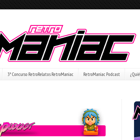
3º Concurso RetroRelatos RetroManiac
RetroManiac Podcast
¿Quié