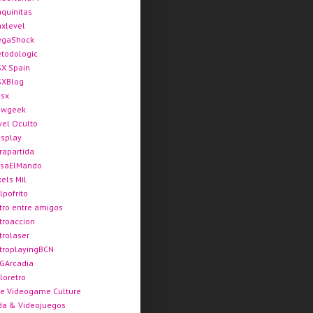
quinitas
xlevel
gaShock
todologic
X Spain
XBlog
sx
ewgeek
vel Oculto
splay
rapartida
saElMando
xels Mil
lpofrito
tro entre amigos
troaccion
trolaser
troplayingBCN
GArcadia
loretro
e Videogame Culture
da & Videojuegos