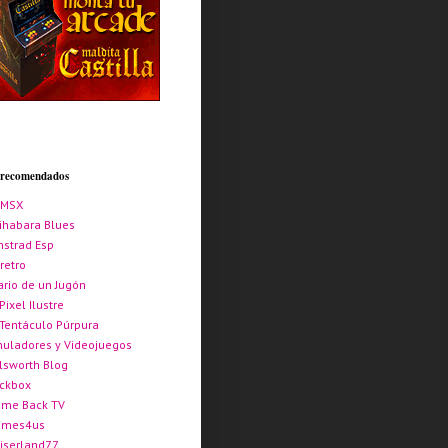
s recomendados
AMSX
ihabara Blues
strad Esp
retro
ario de un Jugón
 Pixel Ilustre
 Tentáculo Púrpura
uladores y Videojuegos
lsworth Blog
ickbox
me Back TV
ames4us
iserland77