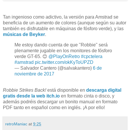
Tan ingenioso como adictivo, la versión para Amstrad se
beneficia de un aumento de colores (aunque según su autor
también es disfrutable en máquinas de fósforo verde), y las
músicas de Beyker
.
Me estoy dando cuenta de que "Robbie" será
plenamente jugable en los monitores de fósforo
verde GT-65. 😊
@PlayOnRetro
#cpctelera
#amstrad
pic.twitter.com/okKyToUPZD
— Salvador Cantero (@salvakantero)
6 de
noviembre de 2017
Robbie Strikes Back!
está disponible en
descarga digital
gratis desde la web itch.io
en formato cinta o disco, y
además podréis descargar un bonito manual en formato
PDF tanto en español como en inglés. ¡A por ello!
retroManiac
at
9:25