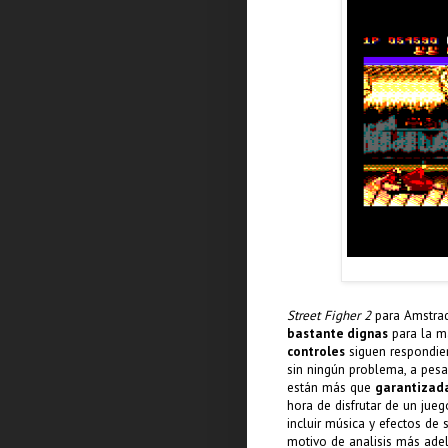
Street Figher 2
para Amstra
bastante dignas
para la ma
controles
siguen respondi
sin ningún problema, a pesa
están más que
garantizad
hora de disfrutar de un jue
incluir música y efectos de 
motivo de analisis más adel