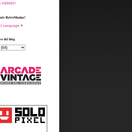
S VIERNES!
late RetroManiac!
ct Language
▼
vo del blog