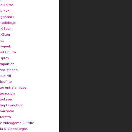
quinitas
xlevel
gaShock
todologic
X Spain
XBlog
sx
ewgeek
vel Oculto
splay
rapartida
saElMando
xels Mil
lpofrito
tro entre amigos
troaccion
trolaser
troplayingBCN
GArcadia
loretro
e Videogame Culture
da & Videojuegos