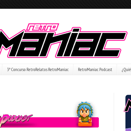
3º Concurso RetroRelatos RetroManiac
RetroManiac Podcast
¿Quié