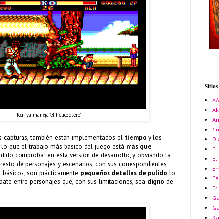
Sitio
A
Ak
Ken ya maneja 'el helicoptero'
Am
Cu
s capturas, también están implementados el
tiempo
y los
Di
r lo que el trabajo más básico del juego está
más que
El
dido comprobar en esta versión de desarrollo, y obviando la
El
l resto de personajes y escenarios, con sus correspondientes
Em
s básicos, son prácticamente
pequeños detalles de pulido
lo
Fa
bate entre personajes que, con sus limitaciones, sea
digno
de
Fr
Ga
G
Ka