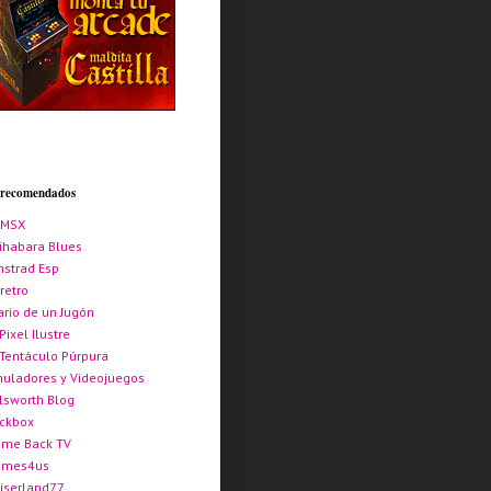
s recomendados
AMSX
ihabara Blues
strad Esp
retro
ario de un Jugón
 Pixel Ilustre
 Tentáculo Púrpura
uladores y Videojuegos
lsworth Blog
ickbox
me Back TV
ames4us
iserland77