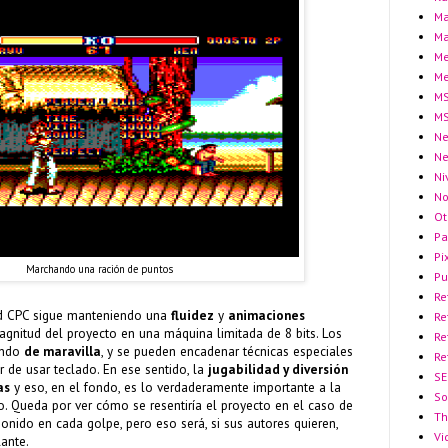
Ma
Ma
Me
Me
MS
MS
Ne
N
Ni
No
Ot
Pa
Pi
Marchando una ración de puntos
Pu
Re
d CPC sigue manteniendo una
fluidez
y
animaciones
Re
gnitud del proyecto en una máquina limitada de 8 bits. Los
Re
endo
de maravilla
, y se pueden encadenar técnicas especiales
Re
r de usar teclado. En ese sentido, la
jugabilidad y diversión
SE
as
y eso, en el fondo, es lo verdaderamente importante a la
So
go. Queda por ver cómo se resentiría el proyecto en el caso de
Th
sonido en cada golpe, pero eso será, si sus autores quieren,
Vi
ante.