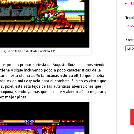
¡E
Trans
Sele
Archi
Que no falte un duelo de Hadōken
XD
mos podido probar, cortesía de Augusto Ruiz, seguimos viendo
etiene
y sigue incluyendo poco a poco características de la
acar en esta última
build
la
inclusión de
scroll
, lo que amplía
ándolos de
más espacio
para el combate. Si bien es cierto que
l píxel, éste está lejos de las auténticas aberraciones que
máquina, siendo ya más que decente y abierto aún a mejorar y
vez
mejor pinta
.