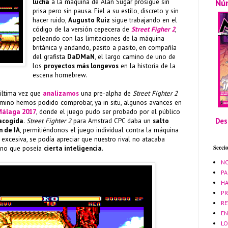
Nú
lucha
a la máquina de Alan Sugar prosigue sin
prisa pero sin pausa. Fiel a su estilo, discreto y sin
hacer ruido,
Augusto Ruiz
sigue trabajando en el
código de la versión cepecera de
Street Figher 2
,
peleando con las limitaciones de la máquina
británica y andando, pasito a pasito, en compañía
del grafista
DaDMaN
, el largo camino de uno de
los
proyectos más longevos
en la historia de la
escena homebrew.
última vez que
analizamos
una pre-alpha de
Street Fighter 2
amino hemos podido comprobar, ya in situ, algunos avances en
Málaga 2017
, donde el juego pudo ser probado por el público
Des
acogida
.
Street Fighter 2
para Amstrad CPC daba un
salto
n de IA
, permitiéndonos el juego individual contra la máquina
ra excesiva, se podía apreciar que nuestro rival no atacaba
Secci
sino que poseía
cierta inteligencia
.
NO
PA
HA
PR
RE
EN
LO