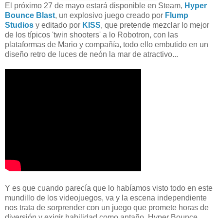
El próximo 27 de mayo estará disponible en Steam,
Hyper
Bounce Blast
, un explosivo juego creado por
Flump
Studios
y editado por
KISS
, que pretende mezclar lo mejor
de los típicos 'twin shooters' a lo Robotron, con las
plataformas de Mario y compañía, todo ello embutido en un
diseño retro de luces de neón la mar de atractivo...
Y es que cuando parecía que lo habíamos visto todo en este
mundillo de los videojuegos, va y la escena independiente
nos trata de sorprender con un juego que promete horas de
diversión y exigir habilidad como antaño. Hyper Bounce