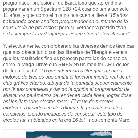
programador profesional de Barcelona que aprendió a
programar en un Spectrum 128 +2A cuando tenía tan solo
11 años, y que como él mismo nos cuenta, lleva “
15 años
trabajando como analista programador en el mundo de la
consultoría de proyectos
” pero su verdadera pasión “
han
sido siempre los videojuegos, especialmente los clásicos".
Y, efectivamente, comprobando las diversas demos técnicas
que nos ofrece junto con las librerías de Tilengine vemos
que los resultados finales parecen pantallas de consolas
como la
Mega Drive
o la
SNES
en un monitor CRT de los
de 'toda la vida'. "
Lo que diferencia a tilengine de otros
motores de tiles es que emula el funcionamiento real de un
chip gráfico clásico, dibujando la pantalla secuencialmente
por líneas completas y dando la opción al programador de
ajustar los parámetros de render en cada línea, lográndose
así los llamados efectos raster. El resto de motores
modernos basados en tiles dibujan la pantalla por tiles
completos, siendo incapaces de conseguir este tipo de
efectos tan habituales en la era 16-bit
", nos comenta Marc.