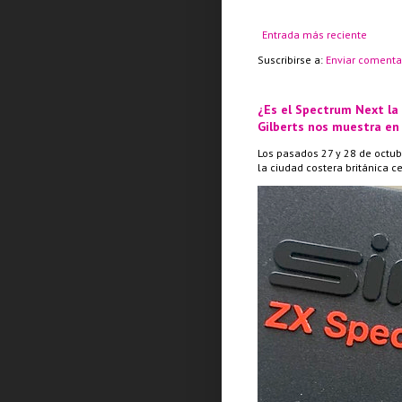
Entrada más reciente
Suscribirse a:
Enviar comenta
¿Es el Spectrum Next la
Gilberts nos muestra en
Los pasados 27 y 28 de octub
la ciudad costera británica c