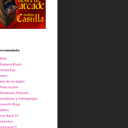
s recomendados
AMSX
ihabara Blues
strad Esp
retro
ario de un Jugón
 Pixel Ilustre
 Tentáculo Púrpura
uladores y Videojuegos
lsworth Blog
ickbox
me Back TV
ames4us
iserland77