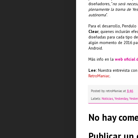
diseñadores, "
no será necesa
plenamente la trama de Yes
autónoma
".
Para el desarrollo, Pendulo
Clear
, quienes incluirán ef
diseñadas para cada tipo de
algún momento de 2016 par
Android.
Más info en la
web oficial
Lee:
Nuestra entrevista co
RetroManiac
.
Posted by
retroManiac
at
8:46
Labels:
Noticias
,
Yesterday
,
Yeste
No hay come
Publicar un