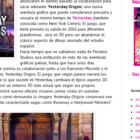
Nú
anunciaron el viernes pasado la colaboración para
sacar adelante '
Yesterday Origins
', una nueva
aventura gráfica que puede considerarse precuela y
secuela al mismo tiempo de
Yesterday
(también
conocida como New York Crimes). El juego, que
tiene prevista su salida en 2016 para diferentes
plataformas, será en 3D pero sin abandonar el
clásico aspecto de dibujo animado del estudio
español.
Hacía tiempo que no sabíamos nada de Pendulo
Studios, una institución en esto de las aventuras
gráficas patrias, hasta que hace unos días
 prensa su colaboración junto a los franceses Microids y el
Des
: Yesterday Origins. El juego, que según parece narrará los
 lo que sucede en Yesterday, cambiará el típico aspecto 2D
por un entorno 3D más actual que según sus propios
Secci
mitirá nuevos efectos visuales jamás vistos en nuestras
 y como demuestra la imagen, Yesterday Origins conservará ese
NO
 ha caracterizado sagas como Runaway o Hollywood Monsters
".
PA
HA
PR
RE
EN
LO