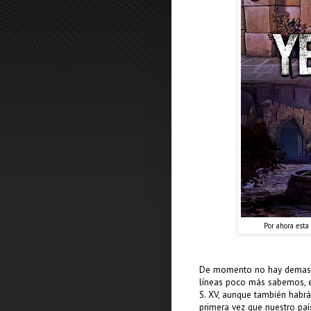
Por ahora esta
De momento no hay demasia
líneas poco más sabemos, ex
S. XV, aunque también habrá
primera vez que nuestro pa