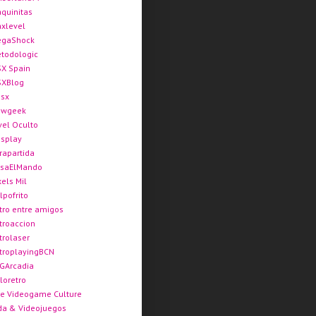
quinitas
xlevel
gaShock
todologic
X Spain
XBlog
sx
ewgeek
vel Oculto
splay
rapartida
saElMando
xels Mil
lpofrito
tro entre amigos
troaccion
trolaser
troplayingBCN
GArcadia
loretro
e Videogame Culture
da & Videojuegos