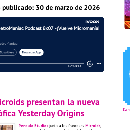
o publicado: 30 de marzo de 2026
icroids presentan la nueva
Can
fica Yesterday Origins
Pendulo Studios
junto a los franceses
Microids
,