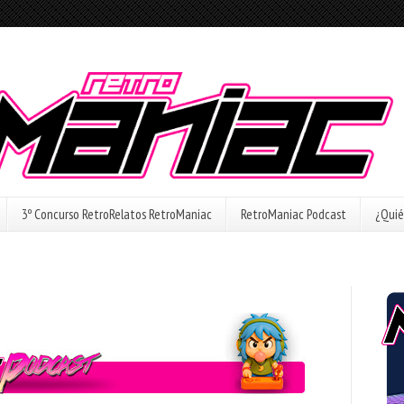
3º Concurso RetroRelatos RetroManiac
RetroManiac Podcast
¿Quié