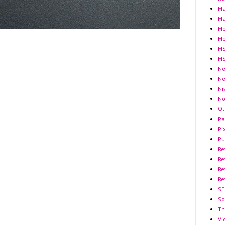
Ma
Ma
Me
Me
MS
MS
Ne
N
Ni
No
Ot
Pa
Pi
Pu
Re
Re
Re
Re
SE
So
Th
Vi