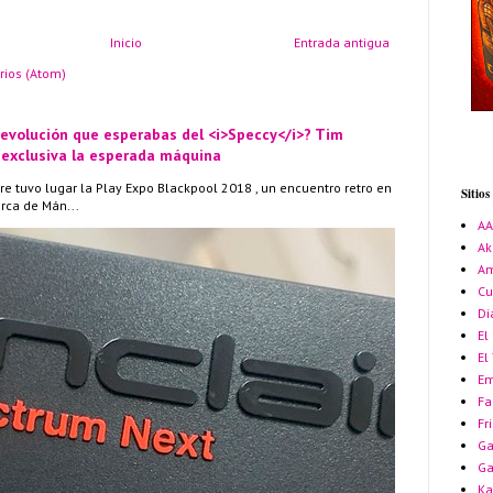
Inicio
Entrada antigua
rios (Atom)
 evolución que esperabas del <i>Speccy</i>? Tim
 exclusiva la esperada máquina
re tuvo lugar la Play Expo Blackpool 2018 , un encuentro retro en
Sitio
erca de Mán...
A
Ak
Am
Cu
Di
El
El
Em
Fa
Fr
Ga
G
Ka