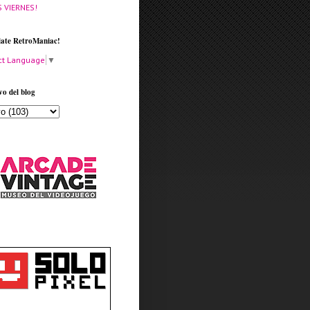
S VIERNES!
late RetroManiac!
ct Language
▼
vo del blog