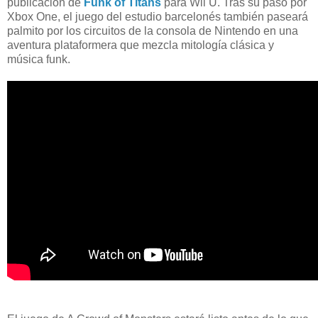
publicación de
Funk of Titans
para Wii U. Tras su paso por
Xbox One, el juego del estudio barcelonés también paseará
palmito por los circuitos de la consola de Nintendo en una
aventura plataformera que mezcla mitología clásica y
música funk.