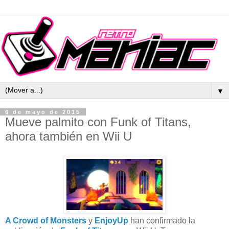
▼
6 de mayo de 2015
Mueve palmito con Funk of Titans,
ahora también en Wii U
A Crowd of Monsters
y
EnjoyUp
han confirmado la