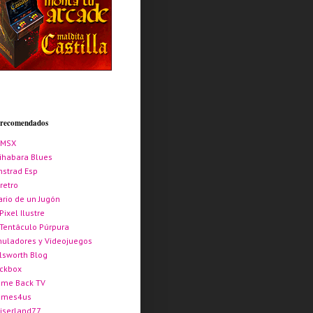
s recomendados
AMSX
ihabara Blues
strad Esp
retro
ario de un Jugón
 Pixel Ilustre
 Tentáculo Púrpura
uladores y Videojuegos
lsworth Blog
ickbox
me Back TV
ames4us
iserland77