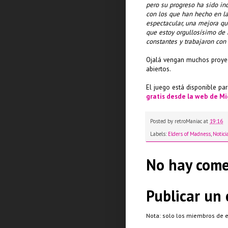
pero su progreso ha sido in
con los que han hecho en 
espectacular, una mejora q
que estoy orgullosísimo de 
constantes y trabajaron con
Ojalá vengan muchos proyec
abiertos.
El juego está disponible p
gratis desde la web de Mi
Posted by
retroManiac
at
19:16
Labels:
Elders of Madness
,
Notici
No hay come
Publicar un
Nota: solo los miembros de 