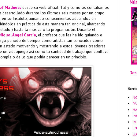
Nú
 of Madness
desde su web oficial. Tal y como os contábamos
ue desarrollado durante los últimos seis meses por un grupo
 en su Instituto, aunando conocimientos adquiridos en
niéndolos en práctica de esta manera tan original, abarcando
ixelado!) hasta la música o la programación. Durante el
Miguel Ángel García
, el profesor que les ha ido guiando e
largo periodo de tiempo, como artistas tan conocidos como
an estado motivando y mostrando a estos jóvenes creadores
e un videojuego así como la cantidad de trabajo que conlleva
omplejo de lo que podría parecer en un principio.
Des
Secci
NO
PA
HA
PR
RE
EN
LO