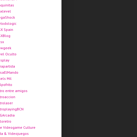
quinitas
xlevel
gaShock
todologic
X Spain
XBlog
sx
ewgeek
vel Oculto
splay
rapartida
saElMando
xels Mil
lpofrito
tro entre amigos
troaccion
trolaser
troplayingBCN
GArcadia
loretro
e Videogame Culture
da & Videojuegos