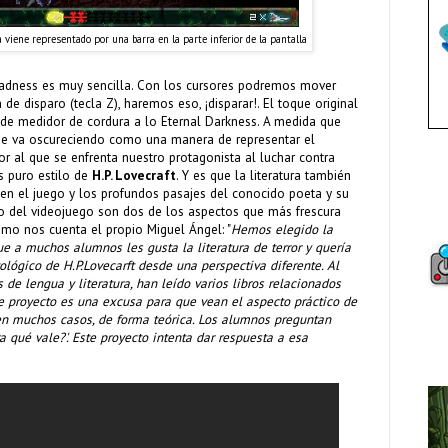
 viene representado por una barra en la parte inferior de la pantalla
adness es muy sencilla. Con los cursores podremos mover
 de disparo (tecla Z), haremos eso, ¡disparar!. El toque original
 de medidor de cordura a lo Eternal Darkness. A medida que
 se va oscureciendo como una manera de representar el
r al que se enfrenta nuestro protagonista al luchar contra
s puro estilo de
H.P. Lovecraft
. Y es que la literatura también
en el juego y los profundos pasajes del conocido poeta y su
to del videojuego son dos de los aspectos que más frescura
como nos cuenta el propio Miguel Ángel: "
Hemos elegido la
ue a muchos alumnos les gusta la literatura de terror y quería
ológico de H.P.Lovecarft desde una perspectiva diferente. Al
de lengua y literatura, han leído varios libros relacionados
e proyecto es una excusa para que vean el aspecto práctico de
en muchos casos, de forma teórica. Los alumnos preguntan
a qué vale?'. Este proyecto intenta dar respuesta a esa