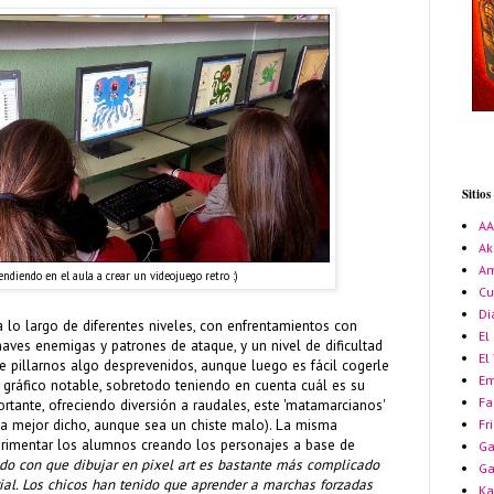
Sitio
A
Ak
Am
ndiendo en el aula a crear un videojuego retro :)
Cu
Di
a lo largo de diferentes niveles, con enfrentamientos con
El
naves enemigas y patrones de ataque, y un nivel de dificultad
El
de pillarnos algo desprevenidos, aunque luego es fácil cogerle
Em
l gráfico notable, sobretodo teniendo en cuenta cuál es su
Fa
rtante, ofreciendo diversión a raudales, este 'matamarcianos'
Fr
ca mejor dicho, aunque sea un chiste malo). La misma
erimentar los alumnos creando los personajes a base de
Ga
o con que dibujar en pixel art es bastante más complicado
G
ial. Los chicos han tenido que aprender a marchas forzadas
Ka