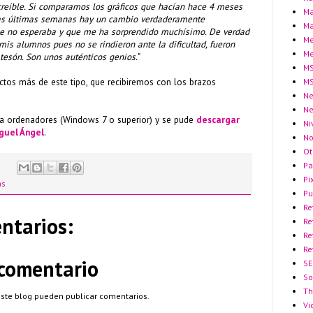
creíble. Si comparamos los gráficos que hacían hace 4 meses
Ma
las últimas semanas hay un cambio verdaderamente
Ma
ue no esperaba y que me ha sorprendido muchísimo. De verdad
Me
mis alumnos pues no se rindieron ante la dificultad, fueron
Me
 tesón. Son unos auténticos genios.
"
MS
MS
tos más de este tipo, que recibiremos con los brazos
Ne
N
ara ordenadores (Windows 7 o superior) y se pude
descargar
Ni
guel Ángel
.
No
Ot
Pa
Pi
as
Pu
Re
ntarios:
Re
Re
Re
 comentario
SE
So
Th
este blog pueden publicar comentarios.
Vi