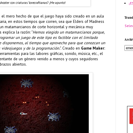
hooter con criaturas 'lovecraftianas? ¡Me apunto!
¡E
 el mero hecho de que el juego haya sido creado en un aula
Trans
aria, en estos tiempos que corren, sea que Elders of Madness
Sele
un matamarcianos de corte horizontal y mecánica muy
 explica la razón: "
Hemos elegido un matamarcianos porque,
rogramar un juego de este tipo es factible con el limitado
Archi
ue disponemos, al tiempo que aprovecho para que conozcan un
os videojuegos y de la programación.
". Creado en
Game Maker:
herramientas para las labores gráficas, sonido, música, etc., el
esentante de un género venido a menos y cuyos seguidores
brazos abiertos.