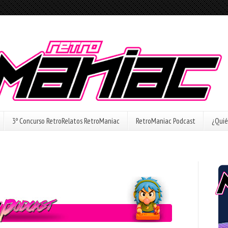
3º Concurso RetroRelatos RetroManiac
RetroManiac Podcast
¿Quié