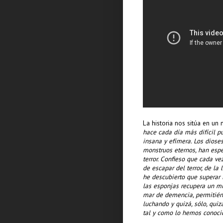
La historia nos sitúa en un
hace cada día más difícil p
insana y efímera. Los diose
monstruos eternos, han espe
terror. Confieso que cada v
de escapar del terror, de la
he descubierto que superar 
las esponjas recupera un mí
mar de demencia, permitién
luchando y quizá, sólo, qui
tal y como lo hemos conoci