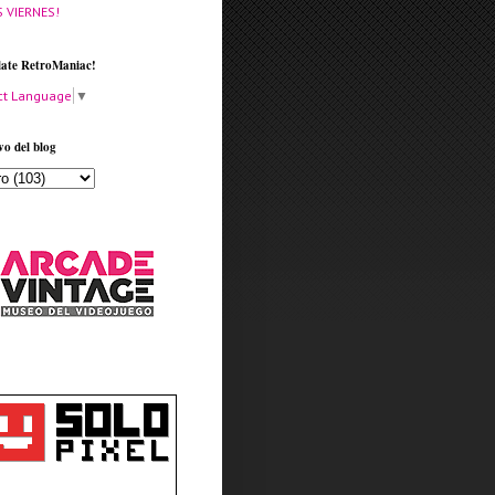
S VIERNES!
late RetroManiac!
ct Language
▼
vo del blog