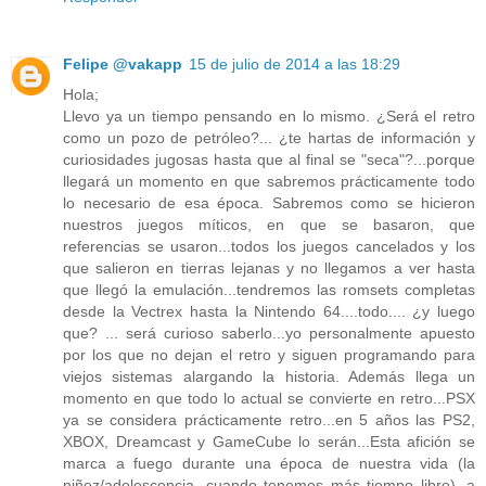
Felipe @vakapp
15 de julio de 2014 a las 18:29
Hola;
Llevo ya un tiempo pensando en lo mismo. ¿Será el retro
como un pozo de petróleo?... ¿te hartas de información y
curiosidades jugosas hasta que al final se "seca"?...porque
llegará un momento en que sabremos prácticamente todo
lo necesario de esa época. Sabremos como se hicieron
nuestros juegos míticos, en que se basaron, que
referencias se usaron...todos los juegos cancelados y los
que salieron en tierras lejanas y no llegamos a ver hasta
que llegó la emulación...tendremos las romsets completas
desde la Vectrex hasta la Nintendo 64....todo.... ¿y luego
que? ... será curioso saberlo...yo personalmente apuesto
por los que no dejan el retro y siguen programando para
viejos sistemas alargando la historia. Además llega un
momento en que todo lo actual se convierte en retro...PSX
ya se considera prácticamente retro...en 5 años las PS2,
XBOX, Dreamcast y GameCube lo serán...Esta afición se
marca a fuego durante una época de nuestra vida (la
niñez/adolescencia, cuando tenemos más tiempo libre), a