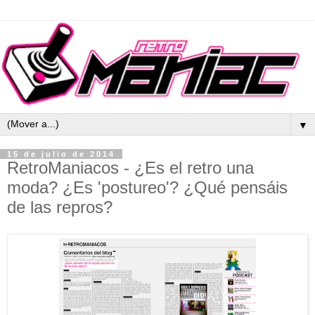
▼
15 de julio de 2014
RetroManiacos - ¿Es el retro una
moda? ¿Es 'postureo'? ¿Qué pensáis
de las repros?