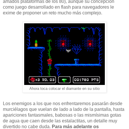
amados plataformas de los 80), aunque su concepción
como juego desarrollado en flash para navegadores le
exime de proponer un reto mucho más complejo.
Ahora toca colocar el diamante en su sitio
Los enemigos a los que nos enfrentaremos pasarán desde
murciélagos que vuelan de lado a lado de la pantalla, hasta
apariciones fantasmales, babosas o las mismísimas gotas
de agua que caen desde las estalactitas, un detalle muy
divertido no cabe duda.
Para más adelante os