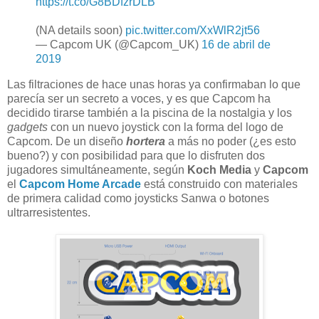
https://t.co/G8BDfzrDLB
(NA details soon)
pic.twitter.com/XxWlR2jt56
— Capcom UK (@Capcom_UK)
16 de abril de
2019
Las filtraciones de hace unas horas ya confirmaban lo que
parecía ser un secreto a voces, y es que Capcom ha
decidido tirarse también a la piscina de la nostalgia y los
gadgets
con un nuevo joystick con la forma del logo de
Capcom. De un diseño
hortera
a más no poder (¿es esto
bueno?) y con posibilidad para que lo disfruten dos
jugadores simultáneamente, según
Koch Media
y
Capcom
el
Capcom Home Arcade
está construido con materiales
de primera calidad como joysticks Sanwa o botones
ultrarresistentes.