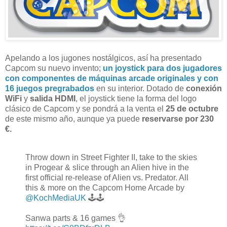
Apelando a los jugones nostálgicos, así ha presentado
Capcom su nuevo invento;
un joystick para dos jugadores
con componentes de máquinas arcade originales y con
16 juegos pregrabados
en su interior. Dotado de
conexión
WiFi
y
salida HDMI
, el joystick tiene la forma del logo
clásico de Capcom y se pondrá a la venta el
25 de octubre
de este mismo año, aunque ya puede
reservarse por 230
€.
Throw down in Street Fighter II, take to the skies
in Progear & slice through an Alien hive in the
first official re-release of Alien vs. Predator. All
this & more on the Capcom Home Arcade by
@KochMediaUK
🕹️🕹️
Sanwa parts & 16 games 👌