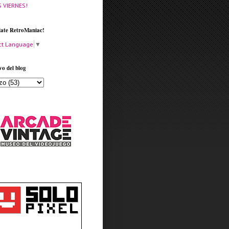
S VIERNES!
late RetroManiac!
ct Language
▼
vo del blog