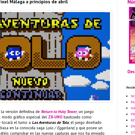
Nú
ixel Málaga a principios de abril
Des
Secci
NO
PA
HA
 la versión definitiva de
Return to Holy Tower
, un juego
PR
l modo gráfico especial del
ZX-UNO
bautizado como
RE
le tocará el turno a
Las Aventuras de Tolo
, el juego diseñado
EN
basa en la conocida saga
Lolo / Eggerland
, y que posee un
LO
odréis comprobar en las nuevas capturas que nos ha enviado