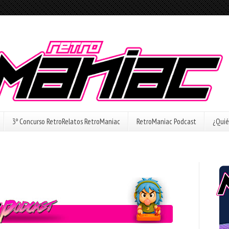
3º Concurso RetroRelatos RetroManiac
RetroManiac Podcast
¿Quié