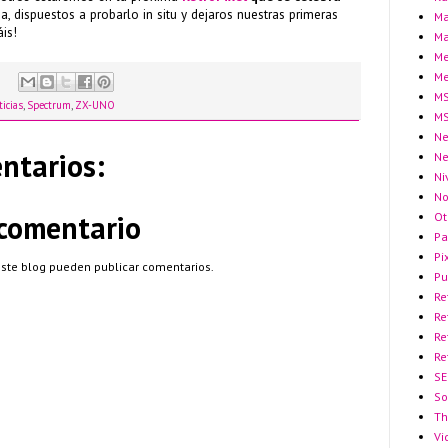
, dispuestos a probarlo in situ y dejaros nuestras primeras
Ma
is!
Ma
Me
Me
MS
icias
,
Spectrum
,
ZX-UNO
MS
Ne
ntarios:
N
Ni
No
 comentario
Ot
Pa
Pi
este blog pueden publicar comentarios.
Pu
Re
Re
Re
Re
SE
So
Th
Vi