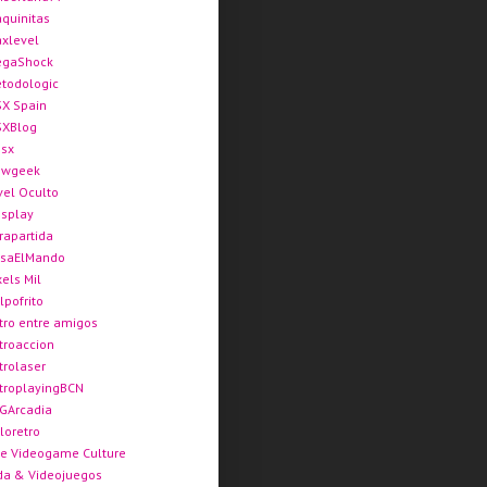
quinitas
xlevel
gaShock
todologic
X Spain
XBlog
sx
ewgeek
vel Oculto
splay
rapartida
saElMando
xels Mil
lpofrito
tro entre amigos
troaccion
trolaser
troplayingBCN
GArcadia
loretro
e Videogame Culture
da & Videojuegos