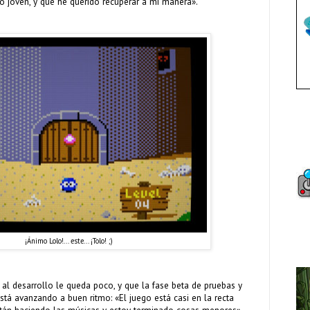
o joven, y que he querido recuperar a mi manera».
¡Ánimo Lolo!... este... ¡Tolo! ;)
al desarrollo le queda poco, y que la fase beta de pruebas y
stá avanzando a buen ritmo: «El juego está casi en la recta