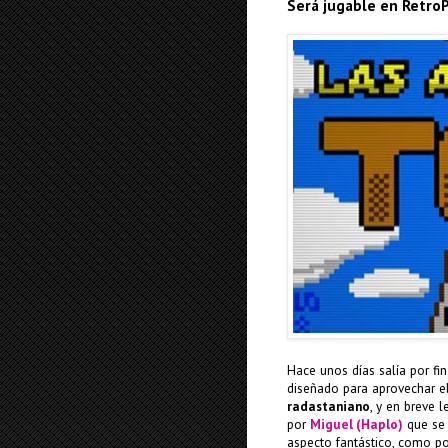
Será jugable en RetroP
Hace unos días salía por fin
diseñado para aprovechar e
radastaniano
, y en breve 
por
Miguel (Haplo)
que se 
aspecto fantástico, como p