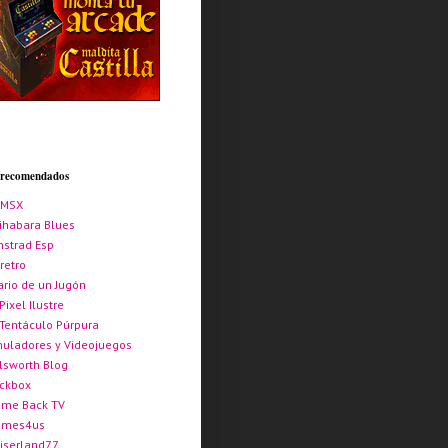
s recomendados
AMSX
ihabara Blues
strad Esp
retro
ario de un Jugón
 Pixel Ilustre
 Tentáculo Púrpura
uladores y Videojuegos
lsworth Blog
ickbox
me Back TV
ames4us
iserland77