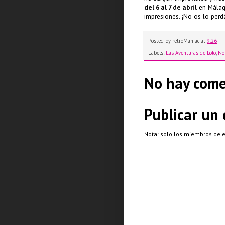
del 6 al 7 de abril
en Málaga
impresiones. ¡No os lo perdá
Posted by
retroManiac
at
9:26
Labels:
Las Aventuras de Lolo
,
Not
No hay come
Publicar un
Nota: solo los miembros de 