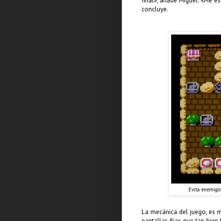
final», añade Miguel. «Me e
concluye.
Evita enemigos,
La mecánica del juego, es m
pantallas fijas que tan bie