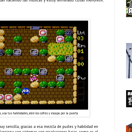
stán haciendo las músicas y estoy terminado cosas menores»,
 usa tus habilidades, abre los cofres y escapa por la puerta
uy sencilla, gracias a esa mezcla de puzles y habilidad en
n funciona con sistemas con resoluciones bajas, como es el