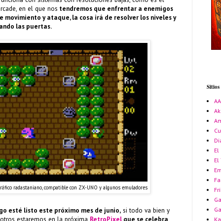
rcade, en el que nos
tendremos que enfrentar a enemigos
 movimiento y ataque, la cosa irá de resolver los niveles y
ando las puertas.
Sitio
A
Ak
Am
Cu
Di
El
El
Em
Fa
gráfico radastaniano, compatible con ZX-UNO y algunos emuladores
Fr
Ga
G
go esté listo este próximo mes de junio,
si todo va bien y
sotros estaremos en la próxima
RetroPixel
que se celebra
Ka