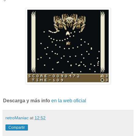
Descarga y más info
en la web oficial
retroManiac
at
12:52
Compartir