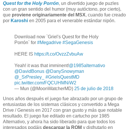
Quest for the Holy Porrón
, un divertido juego de puzles
con un gran sentido del humor (muy autóctono, por cierto),
que
proviene originariamente del MSX
, cuando fue creado
por
Karoshi
en 2005 para el venerable estándar nipón.
Download now `Griel's Quest for the Holy
Porrón` for
#Megadrive
#SegaGenesis
HERE IS
https://t.co/OvzzZvbuAw
Yeah! it was that imminent!
@1985alternativo
@DavidBonus
@DanySnowyman
@_SrPresley_
#GrielsQuestMD
pic.twitter.com/FQCUHMNiW2
— Mun (@MoonWatcherMD)
25 de julio de 2018
Unos años después el juego fue abrazado por un grupo de
entusiastas de los sistemas clásicos y convertido a Mega
Drive / Genesis en 2017 con gran gusto y más que notable
resultado. El juego fue editado en cartucho por 1985
Alternativo, y ahora ha sido liberado para que todos los
interesados podáis
descargar la ROM
y disfrutarlo en