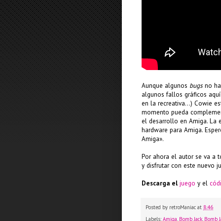
Aunque algunos
bugs
no han
algunos fallos gráficos aqu
en la recreativa...) Cowie 
momento pueda complementa
el desarrollo en Amiga. La 
hardware para Amiga. Espero
Amiga».
Por ahora el autor se va a 
y disfrutar con este nuevo 
Descarga el
juego
y el
cód
Posted by
retroManiac
at
8:46
Labels:
Amiga
,
Bomb Jack
,
Bomb J