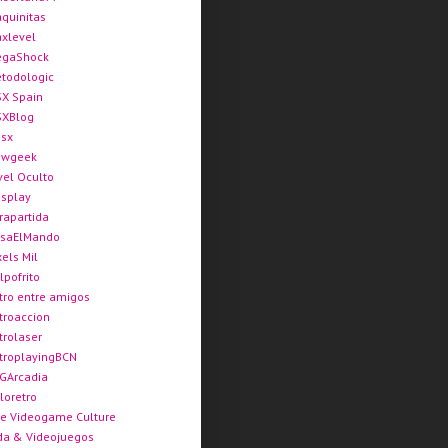
quinitas
xlevel
gaShock
todologic
X Spain
XBlog
sx
ewgeek
vel Oculto
splay
rapartida
saElMando
xels Mil
lpofrito
tro entre amigos
troaccion
trolaser
troplayingBCN
GArcadia
loretro
e Videogame Culture
da & Videojuegos