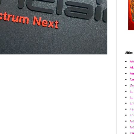
Sitio
A
Ak
Am
Cu
Di
El
El
Em
Fa
Fr
Ga
G
Ka