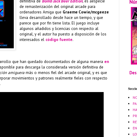
Nú
definitiva de
Bomb Jack Beer Edition
, es aespecie
de remasterización del original arcade para
ordenadores Amiga que
Graeme Cowie/mcgeeze
lleva desarrollado desde hace un tiempo, y que
parece que por fin tiene lista. El juego incluye
algunos añadidos y licencias con respecto al
original, y el autor ha puesto a disposición de los
interesados el
código fuente
.
arrollo que han quedado documentados de alguna manera
en
isponible para descarga la considerada versión definitiva de
Des
ación amiguera
más o menos fiel del arcade original, y es que
rporar movimientos y patrones realmente fieles con respecto
.
Secci
NO
PA
HA
PR
RE
EN
LO