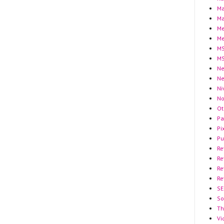
Ma
Ma
Me
Me
MS
MS
Ne
N
Ni
No
Ot
Pa
Pi
Pu
Re
Re
Re
Re
SE
So
Th
Vi