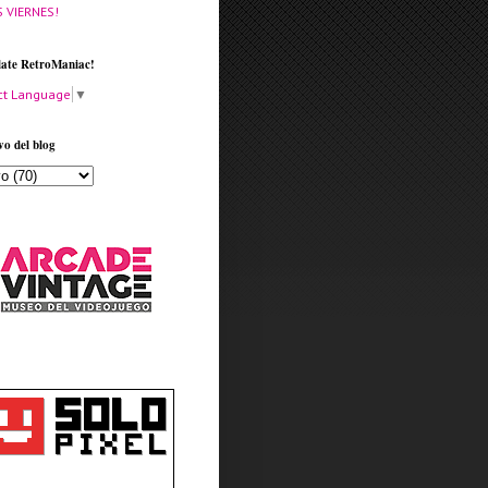
S VIERNES!
late RetroManiac!
ct Language
▼
vo del blog