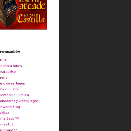
s recomendados
AMSX
ihabara Blues
strad Esp
retro
ario de un Jugón
 Pixel Ilustre
 Tentáculo Púrpura
uladores y Videojuegos
lsworth Blog
ickbox
me Back TV
ames4us
iserland77