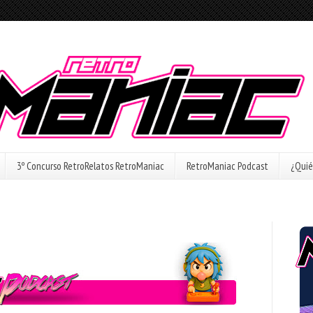
3º Concurso RetroRelatos RetroManiac
RetroManiac Podcast
¿Quié