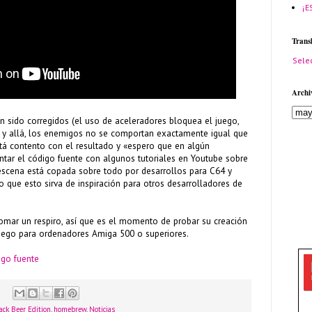
¡E
Trans
Sele
Archi
 sido corregidos (el uso de aceleradores bloquea el juego,
í y allá, los enemigos no se comportan exactamente igual que
está contento con el resultado y «espero que en algún
r el código fuente con algunos tutoriales en Youtube sobre
escena está copada sobre todo por desarrollos para C64 y
 que esto sirva de inspiración para otros desarrolladores de
tomar un respiro, así que es el momento de probar su creación
juego para ordenadores Amiga 500 o superiores.
igo fuente
ack Beer Edition
,
homebrew
,
Noticias