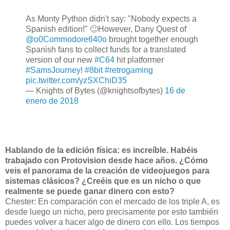
As Monty Python didn't say: "Nobody expects a
Spanish edition!" 🙂However, Dany Quest of
@o0Commodore640o
brought together enough
Spanish fans to collect funds for a translated
version of our new
#C64
hit platformer
#SamsJourney
!
#8bit
#retrogaming
pic.twitter.com/yzSXChiD35
— Knights of Bytes (@knightsofbytes)
16 de
enero de 2018
Hablando de la edición física: es increíble. Habéis
trabajado con Protovision desde hace años.
¿Cómo
veis el panorama de la creación de videojuegos para
sistemas clásicos? ¿Creéis que es un nicho o que
realmente se puede ganar dinero con esto?
Chester: En comparación con el mercado de los triple A, es
desde luego un nicho, pero precisamente por esto también
puedes volver a hacer algo de dinero con ello. Los tiempos