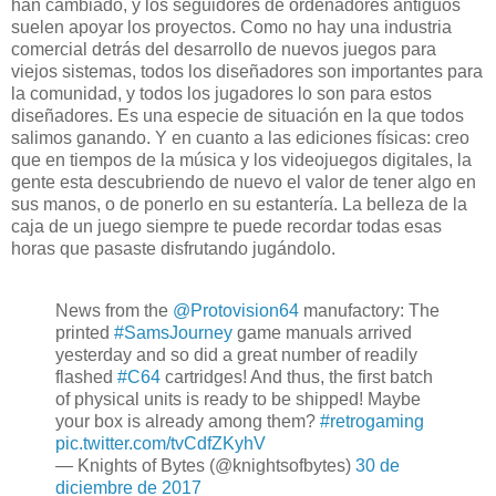
han cambiado, y los seguidores de ordenadores antiguos
suelen apoyar los proyectos. Como no hay una industria
comercial detrás del desarrollo de nuevos juegos para
viejos sistemas, todos los diseñadores son importantes para
la comunidad, y todos los jugadores lo son para estos
diseñadores. Es una especie de situación en la que todos
salimos ganando. Y en cuanto a las ediciones físicas: creo
que en tiempos de la música y los videojuegos digitales, la
gente esta descubriendo de nuevo el valor de tener algo en
sus manos, o de ponerlo en su estantería. La belleza de la
caja de un juego siempre te puede recordar todas esas
horas que pasaste disfrutando jugándolo.
News from the
@Protovision64
manufactory: The
printed
#SamsJourney
game manuals arrived
yesterday and so did a great number of readily
flashed
#C64
cartridges! And thus, the first batch
of physical units is ready to be shipped! Maybe
your box is already among them?
#retrogaming
pic.twitter.com/tvCdfZKyhV
— Knights of Bytes (@knightsofbytes)
30 de
diciembre de 2017