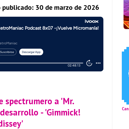
o publicado: 30 de marzo de 2026
 spectrumero a 'Mr.
Can
desarrollo - 'Gimmick!
issey'