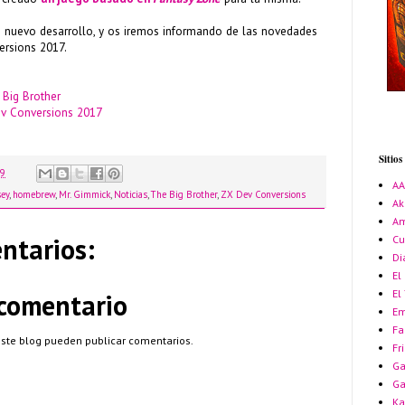
e nuevo desarrollo, y os iremos informando de las novedades
ersions 2017.
 Big Brother
v Conversions 2017
Sitio
09
A
ey
,
homebrew
,
Mr. Gimmick
,
Noticias
,
The Big Brother
,
ZX Dev Conversions
Ak
Am
ntarios:
Cu
Di
El
El
 comentario
Em
Fa
este blog pueden publicar comentarios.
Fr
Ga
G
Ka