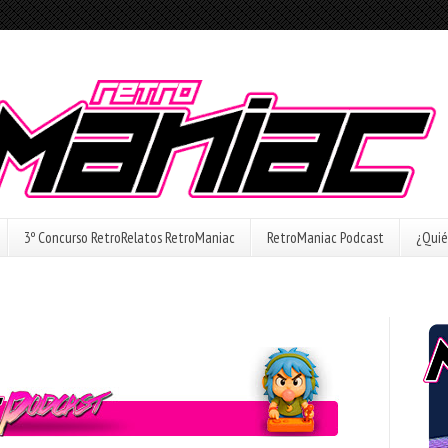
3º Concurso RetroRelatos RetroManiac
RetroManiac Podcast
¿Quié