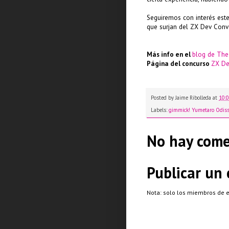
Seguiremos con interés est
que surjan del ZX Dev Conv
Más info en el
blog de The
Página del concurso
ZX De
Posted by
Jaime Ribolleda
at
10:
Labels:
gimmick! Yumetaro Odiss
No hay come
Publicar un
Nota: solo los miembros de 