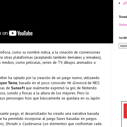
¡E
Trans
Sele
Archi
enfoca, como su nombre indica, a la creación de conversiones
ra otras plataformas (aceptando también demakes y remakes),
s medios, como películas, series de TV, dibujos animados o
other ha optado por la creación de un juego nuevo, utilizando
jon Twins
, basado en el poco conocido
Mr. Gimmick
de NES;
rmas de
Sunsoft
que realmente exprimió la gris de Nintendo
s, sonido y físicas a la altura de los mejores. Pero lo
 sus personajes hizo que básicamente se quedara en su Japón
esante juego, el desarrollador ha creado una narrativa basada
 le ha permitido incorporar al juego fases basadas en juegos
nic
,
Shinobi
o
Castlevania
. Los elementos que conforman cada