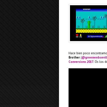
Hace bien poco encontramos
Brother
(
@greenwebsevil
Conversions 2017
. Os los 