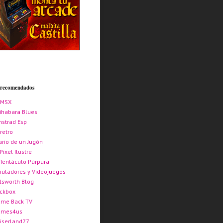
s recomendados
AMSX
ihabara Blues
strad Esp
retro
ario de un Jugón
 Pixel Ilustre
 Tentáculo Púrpura
uladores y Videojuegos
lsworth Blog
ickbox
me Back TV
ames4us
iserland77