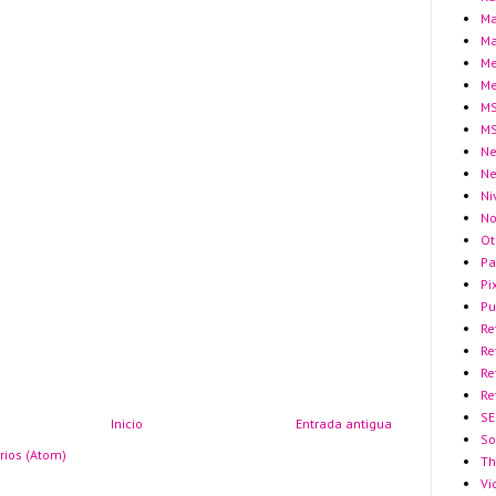
Ma
Ma
Me
Me
MS
MS
Ne
N
Ni
No
Ot
Pa
Pi
Pu
Re
Re
Re
Re
SE
Inicio
Entrada antigua
So
rios (Atom)
Th
Vi