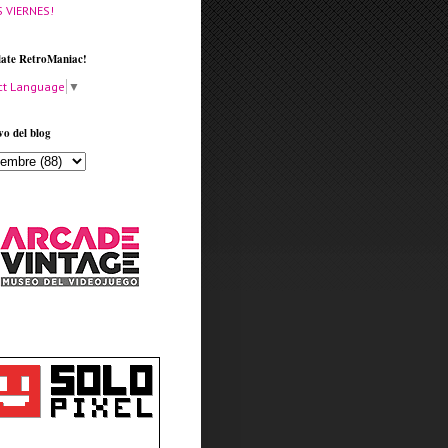
S VIERNES!
late RetroManiac!
ct Language
▼
vo del blog