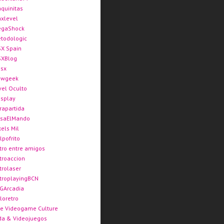
quinitas
xlevel
gaShock
todologic
X Spain
XBlog
sx
ewgeek
vel Oculto
splay
rapartida
saElMando
xels Mil
lpofrito
tro entre amigos
troaccion
trolaser
troplayingBCN
GArcadia
loretro
e Videogame Culture
da & Videojuegos