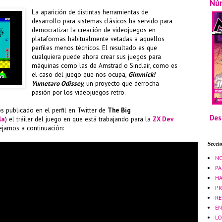
Nú
La aparición de distintas herramientas de
desarrollo para sistemas clásicos ha servido para
democratizar la creación de videojuegos en
plataformas habitualmente vetadas a aquellos
perfiles menos técnicos. El resultado es que
cualquiera puede ahora crear sus juegos para
máquinas como las de Amstrad o Sinclair, como es
el caso del juego que nos ocupa,
Gimmick!
Yumetaro Odissey
, un proyecto que derrocha
pasión por los videojuegos retro.
 publicado en el perfil en Twitter de
The Big
Des
la
) el tráiler del juego en que está trabajando para la
ZX Dev
dejamos a continuación:
Secci
NO
PA
HA
PR
RE
EN
LO