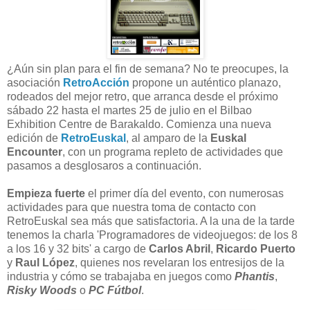
¿Aún sin plan para el fin de semana? No te preocupes, la
asociación
RetroAcción
propone un auténtico planazo,
rodeados del mejor retro, que arranca desde el próximo
sábado 22 hasta el martes 25 de julio en el Bilbao
Exhibition Centre de Barakaldo. Comienza una nueva
edición de
RetroEuskal
, al amparo de la
Euskal
Encounter
, con un programa repleto de actividades que
pasamos a desglosaros a continuación.
Empieza fuerte
el primer día del evento, con numerosas
actividades para que nuestra toma de contacto con
RetroEuskal sea más que satisfactoria. A la una de la tarde
tenemos la charla 'Programadores de videojuegos: de los 8
a los 16 y 32 bits' a cargo de
Carlos Abril
,
Ricardo Puerto
y
Raul López
, quienes nos revelaran los entresijos de la
industria y cómo se trabajaba en juegos como
Phantis
,
Risky Woods
o
PC Fútbol
.