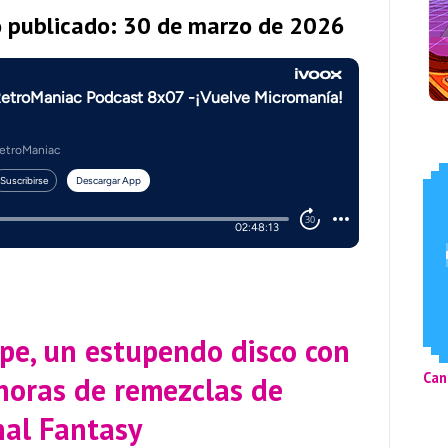
o publicado: 30 de marzo de 2026
pe, un estupendo disco con
Can
horas de remezclas de
nal Fantasy