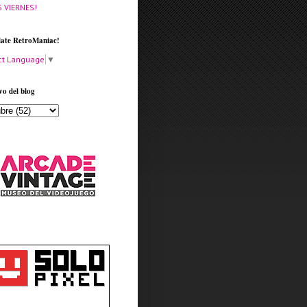
S VIERNES!
late RetroManiac!
ct Language
▼
vo del blog