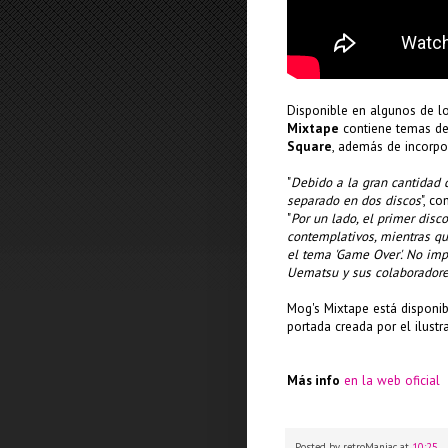
Disponible en algunos de lo
Mixtape
contiene temas de
Square
, además de incorpo
"
Debido a la gran cantidad 
separado en dos discos
", c
"
Por un lado, el primer disc
contemplativos, mientras q
el tema 'Game Over'. No imp
Uematsu y sus colaboradore
Mog's Mixtape está disponi
portada creada por el ilust
Más info
en la web oficial
Posted by
retroManiac
at
10:25