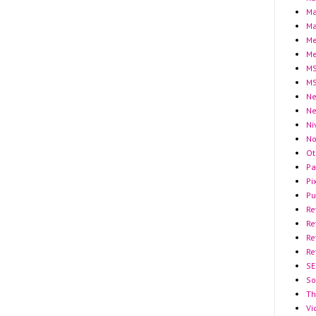
Ma
Ma
Me
Me
MS
MS
Ne
N
Ni
No
Ot
Pa
Pi
Pu
Re
Re
Re
Re
SE
So
Th
Vi