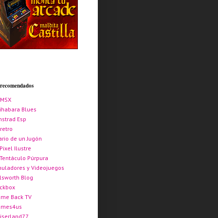
s recomendados
AMSX
ihabara Blues
strad Esp
retro
ario de un Jugón
 Pixel Ilustre
 Tentáculo Púrpura
uladores y Videojuegos
lsworth Blog
ickbox
me Back TV
ames4us
iserland77