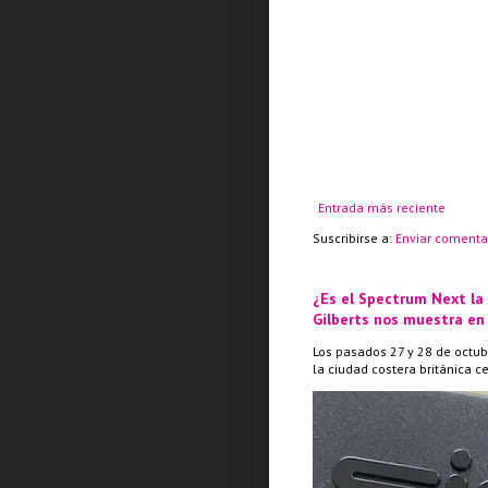
Entrada más reciente
Suscribirse a:
Enviar comenta
¿Es el Spectrum Next la
Gilberts nos muestra en
Los pasados 27 y 28 de octub
la ciudad costera británica c