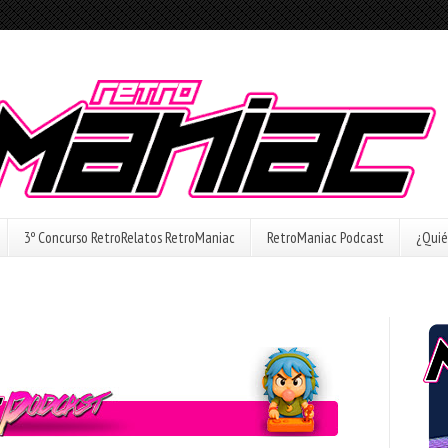
3º Concurso RetroRelatos RetroManiac
RetroManiac Podcast
¿Quié