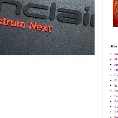
Sitio
A
Ak
Am
Cu
Di
El
El
Em
Fa
Fr
Ga
G
Ka