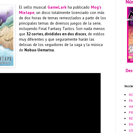
Nú
El sello musical
GameLark
ha publicado
Mog's
Mixtape
, un disco totalmente licenciado con más
de dos horas de temas remezclados a partir de los
principales temas de diversos juegos de la serie,
incluyendo Final Fantasy Tactics. Son nada menos
que
32 cortes, divididos en dos discos
, de estilos
muy diferentes y que seguramente harán las
delicias de los seguidores de la saga y la música
de
Nobuo Uematsu
.
Des
Secci
NO
PA
HA
PR
RE
EN
LO