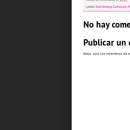
Labels:
final fantasy
,
GameLark
,
M
No hay come
Publicar un
Nota: solo los miembros de 