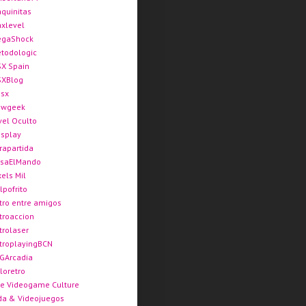
quinitas
xlevel
gaShock
todologic
X Spain
XBlog
sx
ewgeek
vel Oculto
splay
rapartida
saElMando
xels Mil
lpofrito
tro entre amigos
troaccion
trolaser
troplayingBCN
GArcadia
loretro
e Videogame Culture
da & Videojuegos