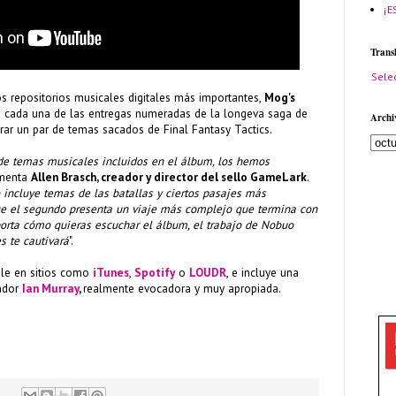
¡E
Trans
Sele
s repositorios musicales digitales más importantes,
Mog's
 cada una de las entregas numeradas de la longeva saga de
Archi
rar un par de temas sacados de Final Fantasy Tactics.
de temas musicales incluidos en el álbum, los hemos
omenta
Allen Brasch, creador y director del sello GameLark
.
o incluye temas de las batallas y ciertos pasajes más
ue el segundo presenta un viaje más complejo que termina con
orta cómo quieras escuchar el álbum, el trabajo de Nobuo
s te cautivará
".
ble en sitios como
iTunes
,
Spotify
o
LOUDR
, e incluye una
rador
Ian Murray
,
realmente evocadora y muy apropiada.