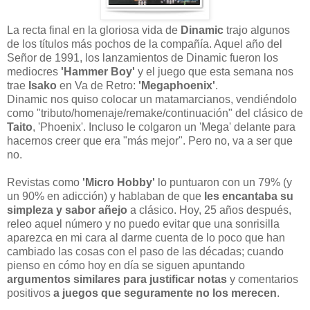
La recta final en la gloriosa vida de
Dinamic
trajo algunos
de los títulos más pochos de la compañía. Aquel año del
Señor de 1991, los lanzamientos de Dinamic fueron los
mediocres
'Hammer Boy'
y el juego que esta semana nos
trae
Isako
en Va de Retro:
'Megaphoenix'
.
Dinamic nos quiso colocar un matamarcianos, vendiéndolo
como "tributo/homenaje/remake/continuación" del clásico de
Taito
, 'Phoenix'. Incluso le colgaron un 'Mega' delante para
hacernos creer que era "más mejor". Pero no, va a ser que
no.
Revistas como
'Micro Hobby'
lo puntuaron con un 79% (y
un 90% en adicción) y hablaban de que
les encantaba su
simpleza y sabor añejo
a clásico. Hoy, 25 años después,
releo aquel número y no puedo evitar que una sonrisilla
aparezca en mi cara al darme cuenta de lo poco que han
cambiado las cosas con el paso de las décadas; cuando
pienso en cómo hoy en día se siguen apuntando
argumentos similares para justificar notas
y comentarios
positivos
a juegos que seguramente no los merecen
.