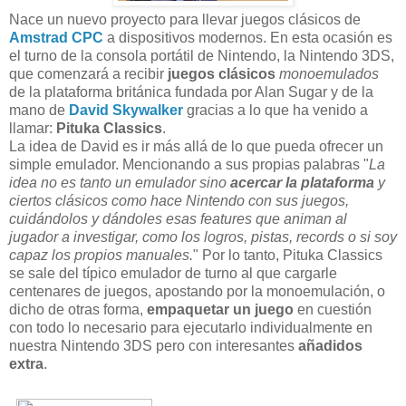
Nace un nuevo proyecto para llevar juegos clásicos de
Amstrad CPC
a dispositivos modernos. En esta ocasión es
el turno de la consola portátil de Nintendo, la Nintendo 3DS,
que comenzará a recibir
juegos clásicos
monoemulados
de la plataforma británica fundada por Alan Sugar y de la
mano de
David Skywalker
gracias a lo que ha venido a
llamar:
Pituka Classics
.
La idea de David es ir más allá de lo que pueda ofrecer un
simple emulador. Mencionando a sus propias palabras "
La
idea no es tanto un emulador sino
acercar la plataforma
y
ciertos clásicos como hace Nintendo con sus juegos,
cuidándolos y dándoles esas features que animan al
jugador a investigar, como los logros, pistas, records o si soy
capaz los propios manuales.
" Por lo tanto, Pituka Classics
se sale del típico emulador de turno al que cargarle
centenares de juegos, apostando por la monoemulación, o
dicho de otras forma,
empaquetar un juego
en cuestión
con todo lo necesario para ejecutarlo individualmente en
nuestra Nintendo 3DS pero con interesantes
añadidos
extra
.